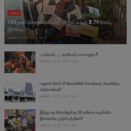
கிரைம்
100 நாள் வேலை செய்யும் மூதாட்டிக்கு ₹2.79 கோடி
ஜிஎஸ்டி...
admin
Jul 30, 2026
0
டாஸ்மாக்......தனியார் வசமாகுதா?
admin
Jul 30, 2026
0
மதுரை மீனாட்சி கோவிலின் சொத்தை அபகரித்த
அதிகாரிகள்!
admin
Jul 29, 2026
0
இந்து மத கோவிலுக்கு சீர் வரிவை வழங்கிய
இஸ்லாகிய குடும்பத்தினர்!
admin
Jul 29, 2026
0