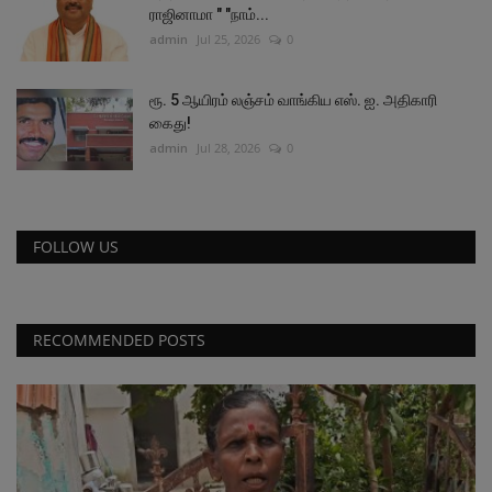
ராஜினாமா " "நாம்...
admin
Jul 25, 2026
0
ரூ. 5 ஆயிரம் லஞ்சம் வாங்கிய எஸ். ஐ. அதிகாரி
கைது!
admin
Jul 28, 2026
0
FOLLOW US
RECOMMENDED POSTS