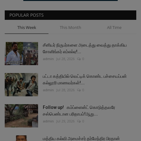
POPULAR POSTS
This Week
This Month
All Time
சீனியர் நிருபர்களை அடைத்து வைத்து தாக்கிய
சோளிங்கர் எம்எல்ஏ!...
admin
Jul 28, 2026
0
பட்டா கத்தியில் வெட்டிக் கொண்ட பச்சையப்பன்
கல்லூரி மாணவர்கள்!...
admin
Jul 28, 2026
0
Follow up! கம்ப்ளைன்ட் கொடுத்தவரே
சஸ்பெண்டான பரிதாபம்!ஆறு...
admin
Jul 29, 2026
0
மத்திய கல்வி அமைச்சர் தர்மேந்திர பிரதான்