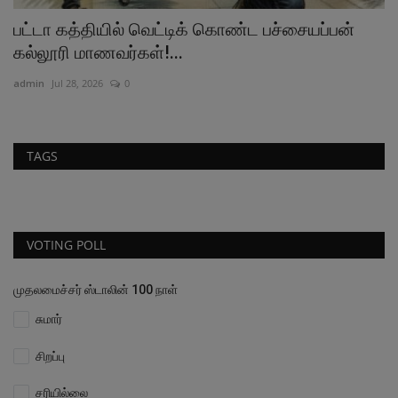
பட்டா கத்தியில் வெட்டிக் கொண்ட பச்சையப்பன்
வ
கல்லூரி மாணவர்கள்!...
வே
admin
Jul 28, 2026
0
ad
TAGS
VOTING POLL
முதலமைச்சர் ஸ்டாலின் 100 நாள்
சுமார்
சிறப்பு
சரியில்லை