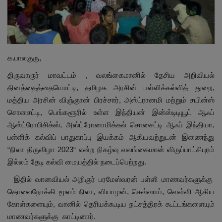
மாநிலம்
சினிமா
க.பாலகுரு,
நீச்சலடித்து தப்பிய மாமியார்! தண்ணிரில்
திருவாரூர் மாவட்டம் , வலங்கைமானில் தேசிய அறிவியல்
மூழ்கிய மருமகள்!
தினத்தைத்தையொட்டி, தமிழக அரசின் பள்ளிக்கல்வித் துறை,
மத்திய அரசின் விஞ்ஞான் பிரச்சார், அஸ்ட்ரானமி மற்றும் சயின்ஸ்
Contact
சொசைட்டி, பெங்களூரில் உள்ள இந்தியன் இன்ஸ்டிடியூட் ஆஃப்
ஆஸ்ட்ரோபிசிக்ஸ், அஸ்ட்ரோனாமிக்கல் சொசைட்டி ஆஃப் இந்தியா,
விளையாட்டு
பள்ளிக் கல்விப் பாதுகாப்பு இயக்கம் ஆகியவற்றுடன் இணைந்து
“நிலா திருவிழா 2023“ என்ற நிகழ்வு வலங்கைமான் விருப்பாட்சிபுரம்
கிரைம்
இல்லம் தேடி கல்வி மையத்தில் நடைப்பெற்றது.
இதில் வானவியல் அறிஞர் பரமேஸ்வரன் பள்ளி மாணவர்களுக்கு
தொலைநோக்கி மூலம் நிலா, வியாழன், செவ்வாய், வெள்ளி ஆகிய
கோள்களையும், வானில் தெரியக்கூடிய நட்சத்திரக் கூட்டங்களையும்
மாணவர்களுக்கு காட்டினார்.