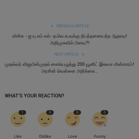
PREVIOUS ARTICLE
விசிக - ஐ யு எம் எல்- த.வெ.க.வுக்கு நிபந்தனையற்ற ஆதரவு!
அதிமுகவில் பிளவு?!
NEXT ARTICLE
முதல்வர் விஜயின்முதல் கையெழுத்து 200 யூனிட் இலவச மின்சாரம்!
அரசின் வெள்ளை அறிக்கை...
WHAT'S YOUR REACTION?
1
0
0
0
Like
Dislike
Love
Funny