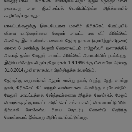
வேலூர் மாவட்ட கிரிக்கெட் சங்கதலை வரும், நறுவீ மருத்துவமனை
தலைவரு மான ஜி.வி.சம்பத் வெளியிட்டுள்ள அறிக்கையில்
கூறியிருப்பதாவது:-
மாவட்டங்களுக்கு இடையேயான மகளிர் கிரிக்கெட் போட்டியில்
விளை யாடுவதற்கான வேலூர் மாவட்ட மக ளிர் கிரிக்கெட்
அணிக்குஇளம் வீராங்க னைகள் தேர்வு நாளை (ஞாயிற்றுக்கிழமை)
காலை 8 மணிக்கு வேலூர் கொணவட்டம் ராஜேஸ்வரி வளாகத்தில்
அமைந் துள்ள வேலூர் மாவட்ட கிரிக்கெட் அகாடமியில் நடக்கிறது.
இதில் பங்கேற்க விரும்புகிறவர்கள் 1.9.1996-க்கு பின்னரோ அல்லது
31.8.2014 முன்னதாகவோ பிறந்திருக்க வேண்டும்.
தேர்வுக்கு வருபவர்கள் ஆதார் சான்று நகல், பிறந்த தேதி சான்று
நகல், கிரிக்கெட் கிட் மற்றும் வண்ண உடை அணிந்து வரவேண்டும்.
வேலூர் மாவட்டத்தை சேர்ந்தவர்களாக இருக்க வேண்டும். மேலும்
விவரங்களுக்கு மாவட்ட கிரிக் கெட் சங்க மகளிர் விளையாட்டு பிரிவு
நிர்வாகி லோகேஸ்வ ரியை தொடர்பு கொண்டு தெரிந்து
கொள்ளலாம்.இவ்வாறு அதில் கூறப்பட்டுள்ளது.