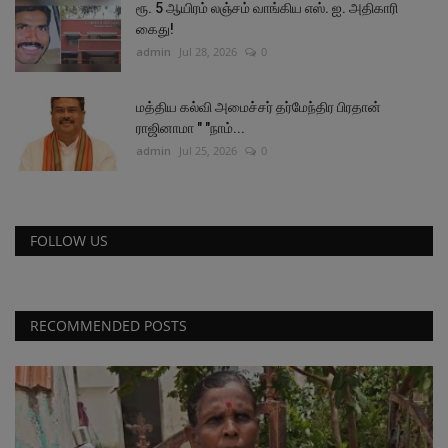
ரூ. 5 ஆயிரம் லஞ்சம் வாங்கிய எஸ். ஐ. அதிகாரி
கைது!
admin
Jul 28, 2026
0
மத்திய கல்வி அமைச்சர் தர்மேந்திர பிரதான்
ராஜினாமா " "நாம்...
admin
Jul 25, 2026
0
FOLLOW US
RECOMMENDED POSTS