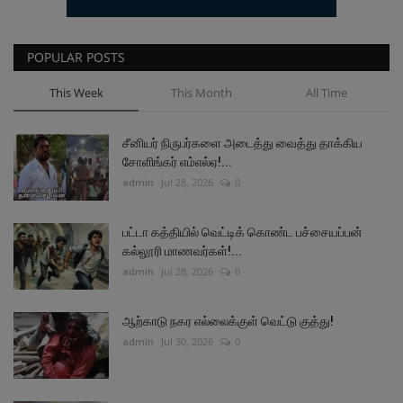
POPULAR POSTS
This Week
This Month
All Time
சீனியர் நிருபர்களை அடைத்து வைத்து தாக்கிய
சோளிங்கர் எம்எல்ஏ!...
admin
Jul 28, 2026
0
பட்டா கத்தியில் வெட்டிக் கொண்ட பச்சையப்பன்
கல்லூரி மாணவர்கள்!...
admin
Jul 28, 2026
0
ஆற்காடு நகர எல்லைக்குள் வெட்டு குத்து!
admin
Jul 30, 2026
0