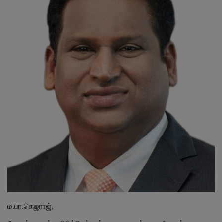
மாநிலம்
சினிமா
நீச்சலடித்து தப்பிய மாமியார்! தண்ணிரில்
மூழ்கிய மருமகள்!
Contact
விளையாட்டு
கிரைம்
ம.பா.கெஜராஜ்,