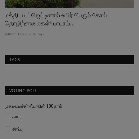
மத்திய பட்ஜெட்டினால் உயிர் பெரும் தோல்
அ
தொழிற்சாலைகள்! பாடாய்...
ம
admin
Feb 2, 2026
0
ad
TAGS
VOTING POLL
முதலமைச்சர் ஸ்டாலின் 100 நாள்
சுமார்
சிறப்பு