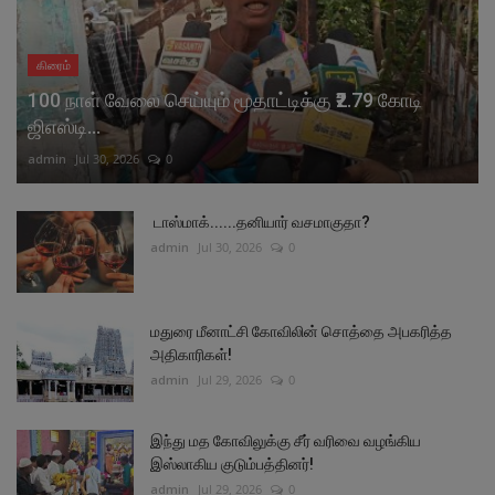
கிரைம்
100 நாள் வேலை செய்யும் மூதாட்டிக்கு ₹2.79 கோடி
ஜிஎஸ்டி...
admin
Jul 30, 2026
0
டாஸ்மாக்......தனியார் வசமாகுதா?
admin
Jul 30, 2026
0
மதுரை மீனாட்சி கோவிலின் சொத்தை அபகரித்த
அதிகாரிகள்!
admin
Jul 29, 2026
0
இந்து மத கோவிலுக்கு சீர் வரிவை வழங்கிய
இஸ்லாகிய குடும்பத்தினர்!
admin
Jul 29, 2026
0