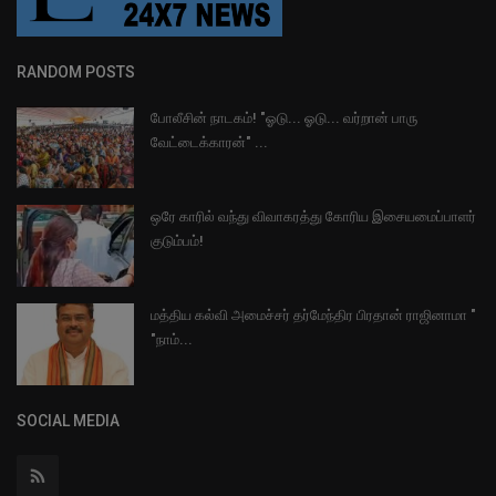
RANDOM POSTS
போலீசின் நாடகம்! "ஓடு... ஓடு... வர்றான் பாரு
வேட்டைக்காரன்" ...
ஒரே காரில் வந்து விவாகரத்து கோரிய இசையமைப்பாளர்
குடும்பம்!
மத்திய கல்வி அமைச்சர் தர்மேந்திர பிரதான் ராஜினாமா "
"நாம்...
SOCIAL MEDIA