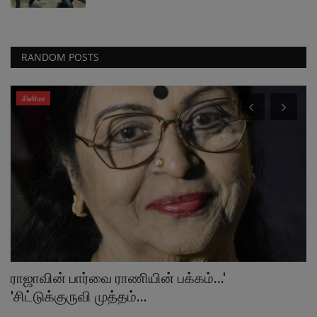
RANDOM POSTS
சினிமா
ராஜாவின் பார்வை ராணியின் பக்கம்...'
ச
'சிட்டுக்குருவி முத்தம்...
த