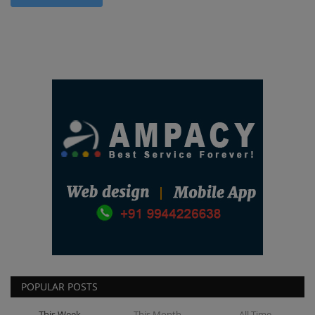
POPULAR POSTS
This Week
This Month
All Time