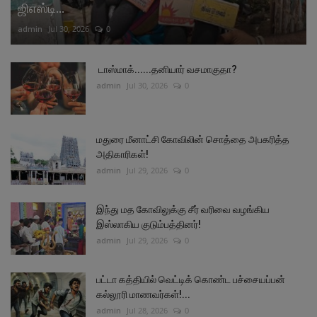
ஜிஎஸ்டி...
admin
Jul 30, 2026
0
டாஸ்மாக்......தனியார் வசமாகுதா?
admin
Jul 30, 2026
0
மதுரை மீனாட்சி கோவிலின் சொத்தை அபகரித்த
அதிகாரிகள்!
admin
Jul 29, 2026
0
இந்து மத கோவிலுக்கு சீர் வரிவை வழங்கிய
இஸ்லாகிய குடும்பத்தினர்!
admin
Jul 29, 2026
0
பட்டா கத்தியில் வெட்டிக் கொண்ட பச்சையப்பன்
கல்லூரி மாணவர்கள்!...
admin
Jul 28, 2026
0