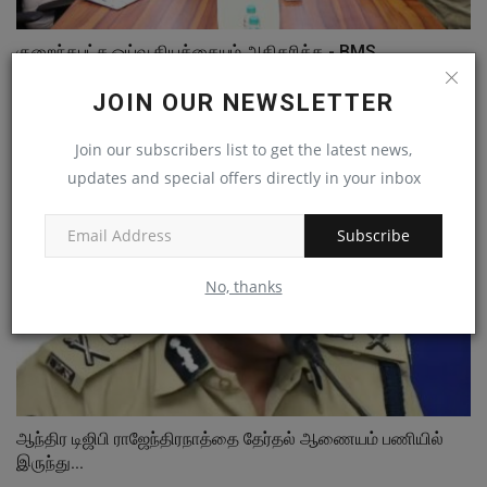
குறைந்தபட்ச ஓய்வூதியத்தையும் அதிகரிக்க - BMS
தொழிலாளர்...
JOIN OUR NEWSLETTER
admin
Jul 11, 2024
0
Join our subscribers list to get the latest news,
updates and special offers directly in your inbox
Subscribe
No, thanks
ஆந்திர டிஜிபி ராஜேந்திரநாத்தை தேர்தல் ஆணையம் பணியில்
இருந்து...