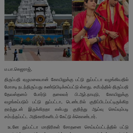
மாநிலம்
சினிமா
நீச்சலடித்து தப்பிய மாமியார்! தண்ணிரில்
மூழ்கிய மருமகள்!
Contact
ம.பா.கெஜராஜ்,
விளையாட்டு
திருப்பதி ஏழுமலையான் கோயிலுக்கு பட்டு துப்பட்டா வழங்கியதில்
மோசடி நடந்திருப்பது கண்டுபிடிக்கப்பட்டு ள்ளது. சமீபத்தில் திருப்பதி
கிரைம்
தேவஸ்தனம் போர்டு தலைவர் பி.ஆர்.நாயுடு,
கோயிலுக்கு
வழங்கப்படும் பட்டு துப்பட்டா
,
டெண்டரில் குறிப்பிடப்பட்டிருக்கிற
தரத்துடன் இருக்கிறதா என்பது குறித்து ஆய்வு செய்யும்படி
சம்பந்தப்பட்ட அதிகாரிகளிடம் கேட்டு க்கொண்டார்.
உடனே துப்பட்டா மாதிரிகள் சோதனை செய்யப்பட்டத்தில் பட்டு