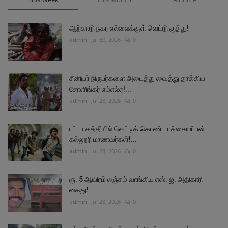
ஆற்காடு நகர எல்லைக்குள் வெட்டு குத்து!
admin
Jul 30, 2026
0
சீனியர் நிருபர்களை அடைத்து வைத்து தாக்கிய
சோளிங்கர் எம்எல்ஏ!...
admin
Jul 28, 2026
0
பட்டா கத்தியில் வெட்டிக் கொண்ட பச்சையப்பன்
கல்லூரி மாணவர்கள்!...
admin
Jul 28, 2026
0
ரூ. 5 ஆயிரம் லஞ்சம் வாங்கிய எஸ். ஐ. அதிகாரி
கைது!
admin
Jul 28, 2026
0