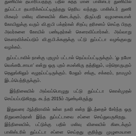
துணியில் தயாரிப்பதற்கு பதில் சுத்த மான பாலிஸ்டர் துணியில்
துப்பட்டா தயாரிக்கப்பட்டிருந்தது தெரிய வந்தது. பாலிஸ்டர் துணி
மிகவும் மலிவு விலையில் கிடைக்கும். திருப்பதி ஏழுமலையான்
கோயிலுக்கு வரும் வி.ஐ.பி பக்தர்கள் சிறப்பு தரிசனம் செய்த பிறகு
அவர்களை கோயில் பண்டிதர்கள் கௌரவிப்பார்கள். அவ்வாறு
கௌரவிக்கப்படும் வி.ஐ.பி.க்களுக்கு பட்டு துப்பட்டா வழங்குவது
வழக்கம்.
துப்பட்டாவில் நான்கு புறமும் பட்டால் நெய்யப்பட்டிருக்கும். '
ௐ நமோ
வெங்கடேசாயா
'
என்று ஒரு புறம் சமஸ்கிரு தத்திலும்
,
மற்றொருபுறம்
தெலுங்கிலும் எழுதப்பட்டிருக்கும். மேலும் சங்கு
,
சக்கரம்
,
நாமமும்
இடம்பெற்றிருக்கும்.
இந்நிலையில் அவ்வப்பொழுது பட்டு துப்பட்டா கொள்முதல்
செய்யப்படுகிறது. கடந்த 2015
ம் ஆண்டிலிருந்து
இதுவரை ஆந்திராவில் உள்ள நகரி என்ற இடத்தைச் சேர்ந்த ஒரு
நிறுவனம்தான் இந்த துப்பட்டாவை சப்ளை செய்துவருகிறது.
இந்நிலையில்,
பட்டுக்கு பதில் மலிவு விலையில் கிடைக்கும்
பாலிஸ்டரில் துப்பட்டா சப்ளை செய்தது குறித்து முழுமையான