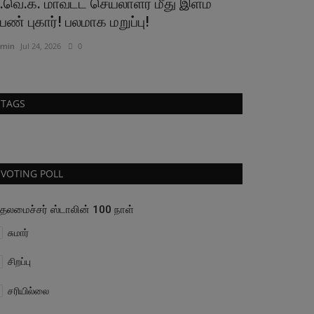
.வெ.க. மாவட்ட செயலாளர் மீது இளம்
Follow up!
ெண் புகார்! பலமாக மறுப்பு!
சஸ்பெண்டான
min
Jul 24, 2026
0
admin
Jul 29, 2026
TAGS
VOTING POLL
ுதலமைச்சர் ஸ்டாலின் 100 நாள்
சுமார்
சிறப்பு
சரியில்லை