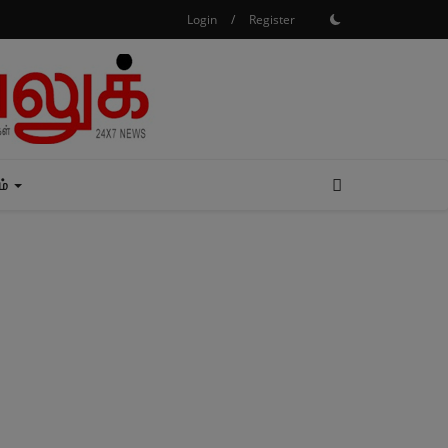
Login
/
Register
ம்