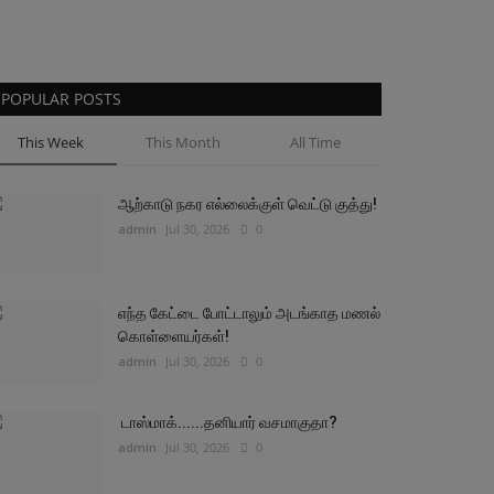
POPULAR POSTS
This Week
This Month
All Time
ஆற்காடு நகர எல்லைக்குள் வெட்டு குத்து!
admin
Jul 30, 2026
0
எந்த கேட்டை போட்டாலும் அடங்காத மணல்
கொள்ளையர்கள்!
admin
Jul 30, 2026
0
டாஸ்மாக்......தனியார் வசமாகுதா?
admin
Jul 30, 2026
0