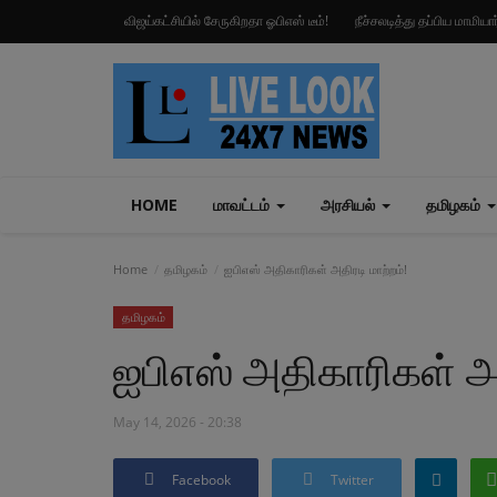
விஜய்கட்சியில் சேருகிறதா ஓபிஎஸ் டீம்!
நீச்சலடித்து தப்பிய மாமிய
HOME
மாவட்டம்
அரசியல்
தமிழகம்
Home
தமிழகம்
ஐபிஎஸ் அதிகாரிகள் அதிரடி மாற்றம்!
தமிழகம்
ஐபிஎஸ் அதிகாரிகள் அத
May 14, 2026 - 20:38
Facebook
Twitter