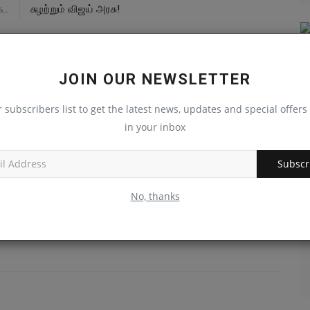
..
சுழற்றும் விஜய் அரசு!
JOIN OUR NEWSLETTER
0
0
0
0
r subscribers list to get the latest news, updates and special offers 
in your inbox
Funny
Angry
Sad
Wow
விளையாட்டு
Subscr
No, thanks