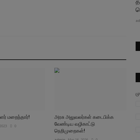
க்கம்!
கிரிக்கெட் வீரர்களை அழைக்கும் நறுவீ
த
மருத்துவமனை தலைவர்...
ப
admin
Apr 16, 2025
0
ad
ம
ளர் மறைந்தார்!
அரசு அலுவலர்கள் கடைபிக்க
வேண்டிய வழிகாட்டு
 2023
0
நெறிமுறைகள்!
admin
Mar 16, 2026
0