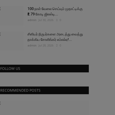
100 நாள் வேலை செய்யும் மூதாட்டிக்கு
₹2.79 கோடி ஜிஎஸ்டி...
admin
Jul 30, 2026
0
சீனியர் நிருபர்களை அடைத்து வைத்து
தாக்கிய சோளிங்கர் எம்எல்ஏ!...
admin
Jul 28, 2026
0
FOLLOW US
RECOMMENDED POSTS