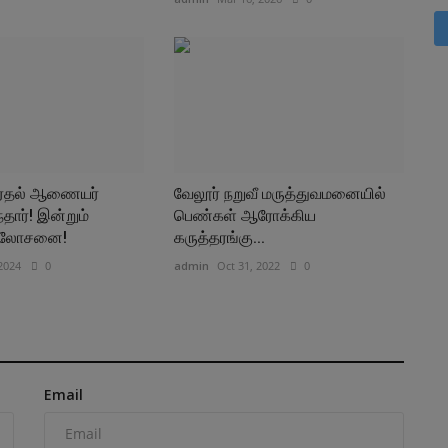
்தல் ஆணையர்
வேலூர் நறுவீ மருத்துவமனையில்
ார்! இன்றும்
பெண்கள் ஆரோக்கிய
 ஆலோசனை!
கருத்தரங்கு...
2024
0
admin
Oct 31, 2022
0
Email