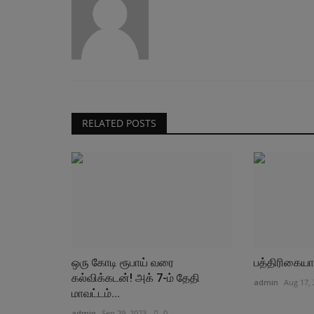
6.5 கோடி வாக்காளர்களின் பெயர் நீ
விஐபிகளுக்கு நோட்டிஸ்!
admin
Jan 8, 2026
0
RELATED POSTS
ஒரு கோடி ரூபாய் வரை
பத்திரிகையா
கல்விக்கடன்! அக் 7-ம் தேதி
admin
Aug 17,
மாவட்டம்...
admin
Sep 29, 2023
0