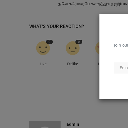
த.வெ.கஅவரையே உளவுத்துறை ஐஜியாக.
WHAT'S YOUR REACTION?
0
0
0
Join ou
Like
Dislike
Love
மாநிலம்
admin