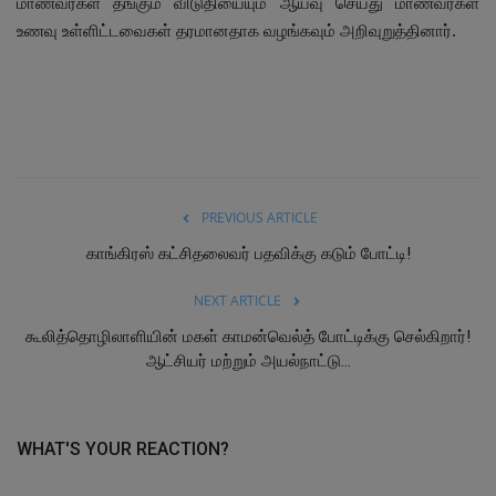
மாணவர்கள் தங்கும் விடுதியையும் ஆய்வு செய்து மாணவர்கள்
உணவு உள்ளிட்டவைகள் தரமானதாக வழங்கவும் அறிவுறுத்தினார்.
PREVIOUS ARTICLE
காங்கிரஸ் கட்சிதலைவர் பதவிக்கு கடும் போட்டி!
NEXT ARTICLE
கூலித்தொழிலாளியின் மகள் காமன்வெல்த் போட்டிக்கு செல்கிறார்!
ஆட்சியர் மற்றும் அயல்நாட்டு...
WHAT'S YOUR REACTION?