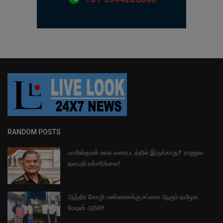
RANDOM POSTS
பாகிஸ்தான் உலக வரைபடத்தில் இருக்காது? ராணுவ
தளபதி எச்சரிக்கை!
ஆந்திர கோழி பண்ணைக்கு சப்ளை ஆகும் தமிழக
ரேஷன் அரிசி!