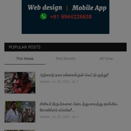
POPULAR POSTS
This Week
This Month
All Time
ஆற்காடு நகர எல்லைக்குள் வெட்டு குத்து!
admin
Jul 30, 2026
0
சீனியர் நிருபர்களை அடைத்து வைத்து தாக்கிய
சோளிங்கர் எம்எல்ஏ!...
admin
Jul 28, 2026
0