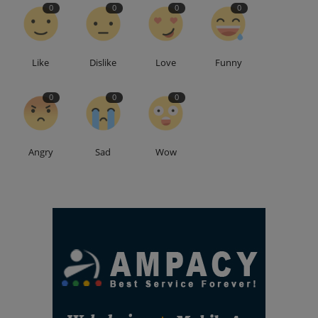
0
0
0
0
Like
Dislike
Love
Funny
0
0
0
Angry
Sad
Wow