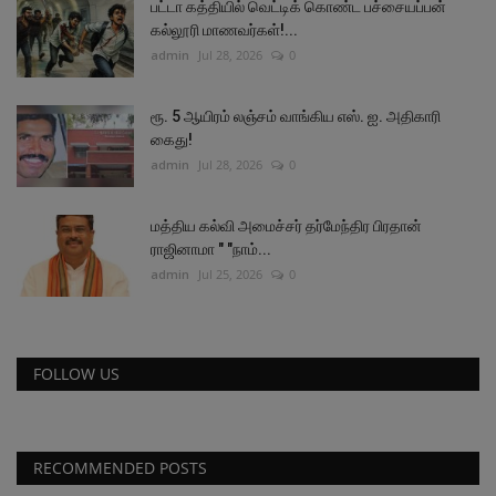
பட்டா கத்தியில் வெட்டிக் கொண்ட பச்சையப்பன்
கல்லூரி மாணவர்கள்!...
admin
Jul 28, 2026
0
ரூ. 5 ஆயிரம் லஞ்சம் வாங்கிய எஸ். ஐ. அதிகாரி
கைது!
admin
Jul 28, 2026
0
மத்திய கல்வி அமைச்சர் தர்மேந்திர பிரதான்
ராஜினாமா " "நாம்...
admin
Jul 25, 2026
0
FOLLOW US
RECOMMENDED POSTS