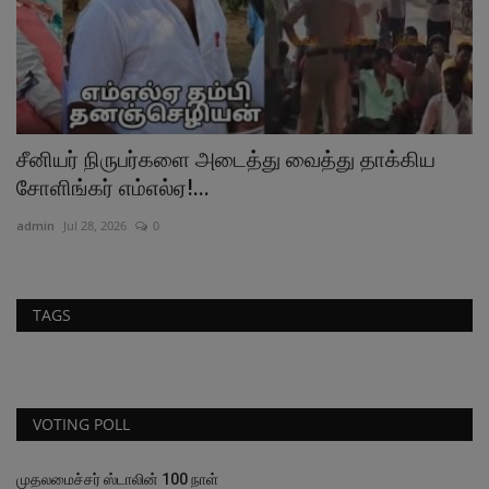
சீனியர் நிருபர்களை அடைத்து வைத்து தாக்கிய
ப
சோளிங்கர் எம்எல்ஏ!...
க
admin
Jul 28, 2026
0
ad
TAGS
VOTING POLL
முதலமைச்சர் ஸ்டாலின் 100 நாள்