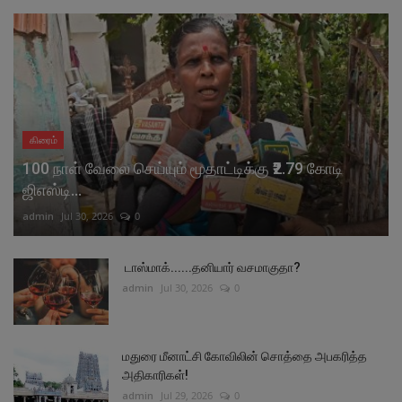
கிரைம்
100 நாள் வேலை செய்யும் மூதாட்டிக்கு ₹2.79 கோடி
ஜிஎஸ்டி...
admin
Jul 30, 2026
0
டாஸ்மாக்......தனியார் வசமாகுதா?
admin
Jul 30, 2026
0
மதுரை மீனாட்சி கோவிலின் சொத்தை அபகரித்த
அதிகாரிகள்!
admin
Jul 29, 2026
0