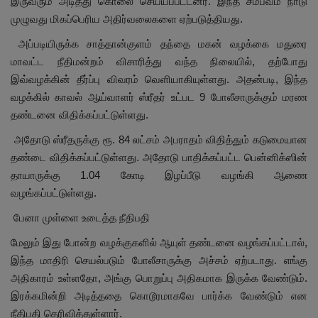
இருவரும் அடித்து கொலை செய்யப்பட்டனர். இந்த சம்பவம் நாடு
முழுவது மிகப்பெரிய அதிர்வலைகளை ஏற்படுத்தியது.
அப்படியிருக்க சாத்தான்குளம் தந்தை மகன் வழக்கை மதுரை
மாவட்ட நீதிமன்றம் விசாரித்து வந்த நிலையில்,
தற்போது
இவ்வழக்கின் தீர்ப்பு விவரம் வெளியாகியுள்ளது. அதன்படி
,
இந்த
வழக்கில் காவல் ஆய்வாளர் ஸ்ரீதர் உட்பட
9
போலீசாருக்கும் மரண
தண்டனை விதிக்கப்பட்டுள்ளது.
அதோடு ஸ்ரீதருக்கு ரூ. 84
லட்சம் அபராதம் விதித்தும் கடுமையான
தண்டை விதிக்கப்பட்டுள்ளது. அதோடு பாதிக்கப்பட்ட பென்னிக்ஸின்
தாயாருக்கு
1.04
கோடி இழப்பீடு வழங்கி ஆணை
வழங்கப்பட்டுள்ளது.
பேனா முள்ளை உடைத்த நீதிபதி
மேலும் இது போன்ற வழக்குகளில் ஆயுள் தண்டனை வழங்கப்பட்டால்,
இந்த மாதிரி செயல்படும் போலீசாருக்கு அச்சம் ஏற்படாது. எங்கு
அதிகாரம் உள்ளதோ
,
அங்கு பொறுப்பு அதிகமாக இருக்க வேண்டும்.
இரக்கமின்றி அடித்ததை கொடூரமாகவே பார்க்க வேண்டும் என
நீதிபதி தெரிவித்துள்ளார்.