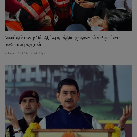
கொட்டும் மழையில் ஆய்வு நடத்திய முதலமைச்சர்! தூய்மை
பணியாளர்களுடன்...
admin
Oct 16, 2024
0