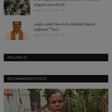
கல்லூரி மாணவர்கள்!...
admin
Jul 28, 2026
0
மத்திய கல்வி அமைச்சர் தர்மேந்திர பிரதான்
ராஜினாமா " "நாம்...
admin
Jul 25, 2026
0
FOLLOW US
RECOMMENDED POSTS