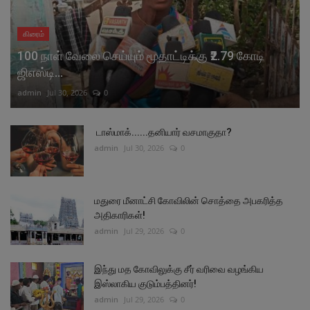
கிரைம்
100 நாள் வேலை செய்யும் மூதாட்டிக்கு ₹2.79 கோடி
ஜிஎஸ்டி...
admin
Jul 30, 2026
0
டாஸ்மாக்......தனியார் வசமாகுதா?
admin
Jul 30, 2026
0
மதுரை மீனாட்சி கோவிலின் சொத்தை அபகரித்த
அதிகாரிகள்!
admin
Jul 29, 2026
0
இந்து மத கோவிலுக்கு சீர் வரிவை வழங்கிய
இஸ்லாகிய குடும்பத்தினர்!
admin
Jul 29, 2026
0