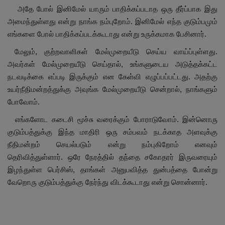
அதே போல் இனிமேல் யாரும் பாதிக்கப்படாத ஒரு தீர்ப்பாக இது
அமைந்துள்ளது என்று நாங்க நம்புறோம். இனிமேல் எந்த குடும்பமும்
எங்களை போல் பாதிக்கப்படக்கூடாது என்று உருக்கமாக பேசினார்.
மேலும்,
குற்றவாளிகள் மேல்முறையீடு செய்ய வாய்ப்புள்ளது.
அவர்கள் மேல்முறையீடு செய்தால்
,
உங்களுடைய அடுத்தக்கட்ட
நடவடிக்கை எப்படி இருக்கும் என கேள்வி எழுப்பப்பட்டது. அதற்கு
உயர்நீதிமன்றத்துக்கு அவுங்க மேல்முறையீடு சென்றால்
,
நாங்களும்
போவோம்.
எங்களோட கடைசி மூச்சு வரைக்கும் போராடுவோம். இன்னொரு
குடும்பத்துக்கு இந்த மாதிரி ஒரு சம்பவம் நடக்காத அளவுக்கு
நீதிமன்றம் செயல்படும் என்று நம்புகிறோம் எனவும்
தெரிவித்துள்ளார். ஒரே நேரத்தில் தந்தை சகோதரர் இருவரையும்
இழந்துள்ள பெர்சிஸ்,
தாங்கள் அனுபவித்த துன்பத்தை போன்று
வேறொரு குடும்பத்துக்கு நேர்ந்து விடக்கூடாது என்று சொன்னார்.