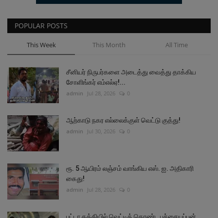
POPULAR POSTS
This Week
This Month
All Time
சீனியர் நிருபர்களை அடைத்து வைத்து தாக்கிய
சோளிங்கர் எம்எல்ஏ!...
admin
Jul 28, 2026
0
ஆற்காடு நகர எல்லைக்குள் வெட்டு குத்து!
admin
Jul 30, 2026
0
ரூ. 5 ஆயிரம் லஞ்சம் வாங்கிய எஸ். ஐ. அதிகாரி
கைது!
admin
Jul 28, 2026
0
பட்டா கத்தியில் வெட்டிக் கொண்ட பச்சையப்பன்