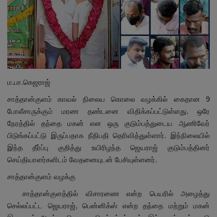
மாநிலம்
சினிமா
நீச்சலடித்து தப்பிய மாமியார்! தண்ணிரில்
மூழ்கிய மருமகள்!
ம.பா.கெஜராஜ்
சாத்தான்குளம் காவல் நிலைய கொலை வழக்கில் கைதான 9
Contact
போலீசாருக்கும் மரண தண்டனை விதிக்கப்பட்டுள்ளது. ஒரே
நேரத்தில் தந்தை மகன் என ஒரு குடும்பத்துடைய ஆணிவேர்
விளையாட்டு
பிடுங்கப்பட்டு இருப்பதாக நீதிபதி தெரிவித்துள்ளார். இந்நிலையில்
இந்த தீர்ப்பு குறித்து உயிரிழந்த ஜெயராஜ் குடும்பத்தினர்
கிரைம்
செய்தியாளர்களிடம் வேதனையுடன் பேசியுள்ளனர்.
சாத்தான்குளம் வழக்கு
சாத்தான்குளத்தில் விசாரணை என்ற பெயரில் அழைத்து
செல்லப்பட்ட ஜெயராஜ்,
பென்னிக்ஸ் என்ற தந்தை மற்றும் மகன்