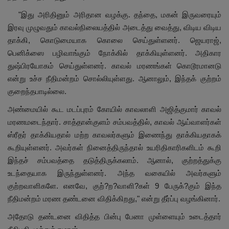
"
இது அரிதினும் அரிதான வழக்கு. தந்தை
,
மகன் இருவரையும்
இரவு முழுவதும் காவல்நிலையத்தில் அடைத்து வைத்து
,
விடிய விடிய
தாக்கி
,
கொடுமையாக கொலை செய்துள்ளனர். ஜெயராஜ்
,
பெனிக்ஸை பழிவாங்கும் நோக்கில் தாக்கியுள்ளனர். அதிகார
துஷ்பிரயோகம் செய்துள்ளனர். காவல் மரணங்கள் கொடூரமானடு
என்று உச்ச நீதிமன்றம் சொல்லியுள்ளது. ஆனாலும்
,
இந்தக் குற்றம்
குறைந்தபாடில்லை.
அண்மையில் கூட மடப்புரம் கோயில் காவலாளி அஜித்குமார் காவல்
மரணமடைந்தார். சாத்தான்குளம் சம்பவத்தில்,
காவல் ஆய்வாளர்கள்
ஸ்ரீதர் தாக்கியதால் மற்ற காவலர்களும் இணைந்து தாக்கியதாகக்
கூறியுள்ளனர். அவர்கள் நினைத்திருந்தால் உயரிதிகாரிகளிடம் கூறி
இந்தச் சம்பவத்தை தடுத்திருக்கலாம். ஆனால்
,
குற்றத்துக்கு
உடந்தையாக இருந்துள்ளனர். அந்த வகையில் அவர்களும்
குற்றவாளிகளே. எனவே
,
குற்
?
ற
?
வாளி
?
கள்
9
பேருக்
?
கும் இந்த
நீதிமன்றம் மரண தண்டனை விதிக்கிறது
,"
என்று தீர்ப்பு வழங்கினார்.
அதோடு தண்டனை விதித்த பின்பு பேனா முள்ளையும் உடைத்தார்