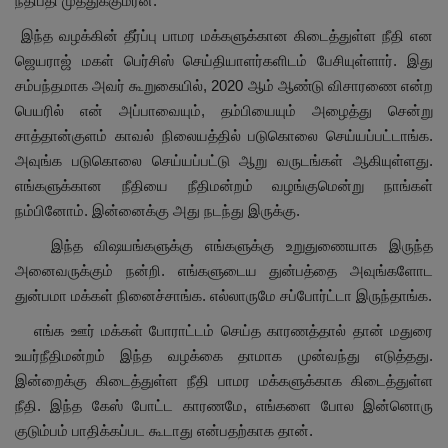
நீதிபதி முத்துக்குமரன்.
இந்த வழக்கின் தீர்ப்பு பாமர மக்களுக்கான கிடைத்துள்ள நீதி என
ஜெயராஜ் மகள் பெர்சிஸ் செய்தியாளர்களிடம் பேசியுள்ளார். இது
சம்பந்தமாக அவர் கூறுகையில், 2020
ஆம் ஆண்டு விசாரணை என்ற
பெயரில் என் அப்பாவையும்
,
தம்பியையும் அழைத்து சென்று
சாத்தான்குளம் காவல் நிலையத்தில் படுகொலை செய்யப்பட்டாங்க.
அவுங்க படுகொலை செய்யப்பட்டு ஆறு வருடங்கள் ஆகியுள்ளது.
எங்களுக்கான நீதியை நீதிமன்றம் வழங்குமென்று நாங்கள்
நம்பினோம். இன்னைக்கு அது நடந்து இருக்கு.
இந்த விஷயங்களுக்கு எங்களுக்கு உறுதுணையாக இருந்த
அனைவருக்கும் நன்றி. எங்களுடைய துன்பத்தை அவுங்களோட
துன்பமா மக்கள் நினைச்சாங்க. எல்லாருமே சப்போர்ட்டா இருந்தாங்க.
எங்க ஊர் மக்கள் போராட்டம் செய்த காரணத்தால் தான் மதுரை
உயர்நீதிமன்றம் இந்த வழக்கை தாமாக முன்வந்து எடுத்தது.
இன்றைக்கு கிடைத்துள்ள நீதி பாமர மக்களுக்காக கிடைத்துள்ள
நீதி. இந்த கேஸ் போட்ட காரணமே,
எங்களை போல இன்னொரு
குடும்பம் பாதிக்கப்பட கூடாது என்பதற்காக தான்.