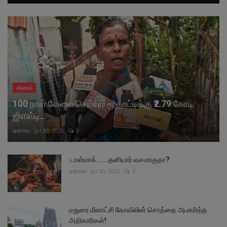
கிரைம்
100 நாள் வேலை செய்யும் மூதாட்டிக்கு ₹2.79 கோடி
ஜிஎஸ்டி...
admin
Jul 30, 2026
0
டாஸ்மாக்......தனியார் வசமாகுதா?
admin
Jul 30, 2026
0
மதுரை மீனாட்சி கோவிலின் சொத்தை அபகரித்த
அதிகாரிகள்!