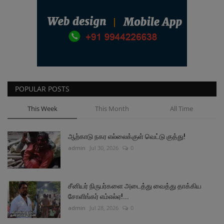
POPULAR POSTS
This Week
This Month
All Time
ஆற்காடு நகர எல்லைக்குள் வெட்டு குத்து!
admin
Jul 30, 2026
0
சீனியர் நிருபர்களை அடைத்து வைத்து தாக்கிய
சோளிங்கர் எம்எல்ஏ!...
admin
Jul 28, 2026
0