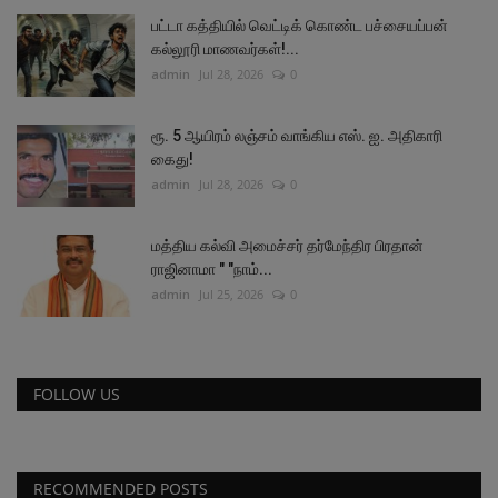
பட்டா கத்தியில் வெட்டிக் கொண்ட பச்சையப்பன்
கல்லூரி மாணவர்கள்!...
admin
Jul 28, 2026
0
ரூ. 5 ஆயிரம் லஞ்சம் வாங்கிய எஸ். ஐ. அதிகாரி
கைது!
admin
Jul 28, 2026
0
மத்திய கல்வி அமைச்சர் தர்மேந்திர பிரதான்
ராஜினாமா " "நாம்...
admin
Jul 25, 2026
0
FOLLOW US
RECOMMENDED POSTS