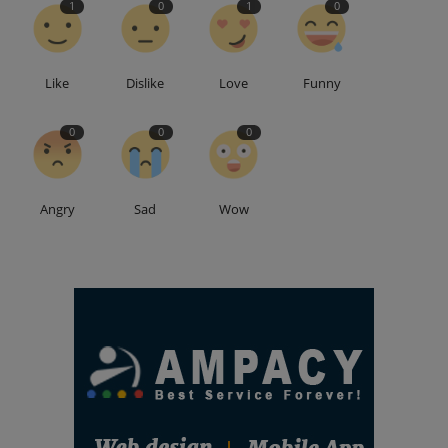
1
0
1
0
Like
Dislike
Love
Funny
0
0
0
Angry
Sad
Wow