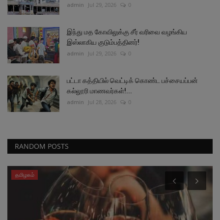
admin
Jul 29, 2026
0
இந்து மத கோவிலுக்கு சீர் வரிவை வழங்கிய
இஸ்லாகிய குடும்பத்தினர்!
admin
Jul 29, 2026
0
பட்டா கத்தியில் வெட்டிக் கொண்ட பச்சையப்பன்
கல்லூரி மாணவர்கள்!...
admin
Jul 28, 2026
0
RANDOM POSTS
தமிழகம்