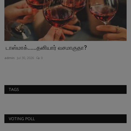
டாஸ்மாக்......தனியார் வசமாகுதா?
ஆ
ர
admin
Jul 30, 2026
0
ad
TAGS
VOTING POLL