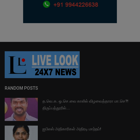
RANDOM POSTS
த.வெ.க. ஒ.செ.வை காலில் விழவைத்தாரா மா.செ?!
திருப்பத்தூரில்...
ஐபிஎஸ் அதிகாரிகள் அதிரடி மாற்றம்!