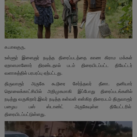
மாநிலம்
சினிமா
நீச்சலடித்து தப்பிய மாமியார்! தண்ணிரில்
க.பாலகுரு,
மூழ்கிய மருமகள்!
உள்ளூர் இளைஞர் நடித்த திரைப்படத்தை காண கிராம மக்கள்
Contact
ஏறாளமானோர் திரண்டதால் படம் திரையிடப்பட்ட தியேட்டர்
வளாகத்தில் பரபரப்பு ஏற்பட்டது.
விளையாட்டு
திருவாரூர் அருகே கூடூரை சேர்ந்தவர் தீனா. தனியார்
தொலைக்காட்சியில் அறிமுகமாகி இப்போது திரைப்படங்களில்
கிரைம்
நடித்து வருகிறார்.இவர் நடித்த கள்வன் என்கிற திரைபடம் திருவாரூர்
பழைய பஸ் ஸ்டாண்ட் அருகேயுள்ள தியேட்டரில்
திரையிடப்பட்டுள்ளது.