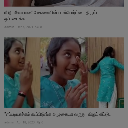
மீ டூ: லீனா மணிமேகலையின் பாஸ்போர்ட்டை திரும்ப
ஒப்படைக்க...
admin
Dec 4, 2021
0
"எப்படியாச்சும் கூப்பிடுங்க!அழுகையா வருது! விஜய் வீட்டு...
admin
Apr 18, 2023
0