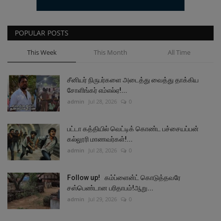
POPULAR POSTS
This Week
This Month
All Time
சீனியர் நிருபர்களை அடைத்து வைத்து தாக்கிய
சோளிங்கர் எம்எல்ஏ!...
admin
Jul 28, 2026
0
பட்டா கத்தியில் வெட்டிக் கொண்ட பச்சையப்பன்
கல்லூரி மாணவர்கள்!...
admin
Jul 28, 2026
0
Follow up! கம்ப்ளைன்ட் கொடுத்தவரே
சஸ்பெண்டான பரிதாபம்!ஆறு...
admin
Jul 29, 2026
0