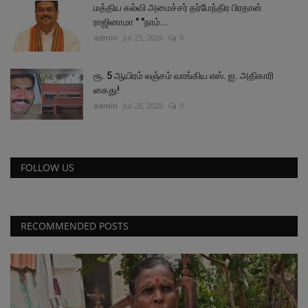
மத்திய கல்வி அமைச்சர் தர்மேந்திர பிரதான்
ராஜினாமா " "நாம்...
admin
Jul 25, 2026
0
ரூ. 5 ஆயிரம் லஞ்சம் வாங்கிய எஸ். ஐ. அதிகாரி
கைது!
admin
Jul 28, 2026
0
FOLLOW US
RECOMMENDED POSTS