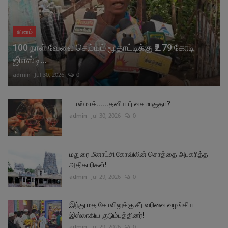
கிரைம்
100 நாள் வேலை செய்யும் மூதாட்டிக்கு ₹2.79 கோடி
ஜிஎஸ்டி...
admin
Jul 30, 2026
0
டாஸ்மாக்......தனியார் வசமாகுதா?
admin
Jul 30, 2026
0
மதுரை மீனாட்சி கோவிலின் சொத்தை அபகரித்த
அதிகாரிகள்!
admin
Jul 29, 2026
0
இந்து மத கோவிலுக்கு சீர் வரிவை வழங்கிய
இஸ்லாகிய குடும்பத்தினர்!
admin
Jul 29, 2026
0