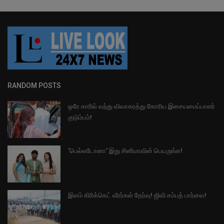
RANDOM POSTS
ஒரே காரில் வந்து விவாகரத்து கோரிய இசையமைப்பாளர்
குடும்பம்!
'பெல்லடோனா' இது சினிமாவின் பெயருங்க!
இளம் கிரிக்கெட் வீரர்கள் தேர்வு! ஜிவி சம்பத் பார்வை!