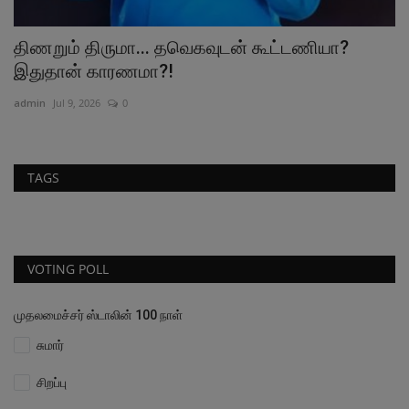
திணறும் திருமா... தவெகவுடன் கூட்டணியா?
1
இதுதான் காரணமா?!
ad
admin
Jul 9, 2026
0
TAGS
VOTING POLL
முதலமைச்சர் ஸ்டாலின் 100 நாள்
சுமார்
சிறப்பு