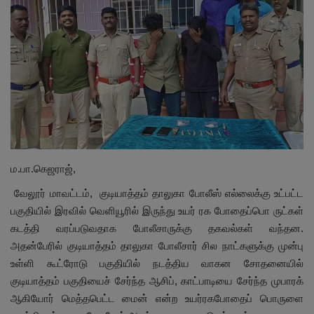
மாநிலம்
சினிமா
நீச்சலடித்து தப்பிய மாமியார்! தண்ணிரில்
மூழ்கிய மருமகள்!
Contact
ம.பா.கெஜராஜ்,
விளையாட்டு
வேலூர் மாவட்டம்,
குடியாத்தம் தாலுகா போலீஸ் எல்லைக்கு உட்பட்ட
பகுதியில் இரவில் வெளியூரில் இருந்து உயர் ரக போதைப்பொ ருட்கள்
கிரைம்
கடத்தி வரப்படுவதாக போலீசாருக்கு தகவல்கள் வந்தன.
அதன்பேரில் குடியாத்தம் தாலுகா போலீசார் சில நாட்களுக்கு முன்பு
உள்ளி கூட்ரோடு பகுதியில் நடத்திய வாகன சோதனையில்
குடியாத்தம் பகுதியைச் சேர்ந்த ஆசிப்
,
காட்பாடியை சேர்ந்த முபாரக்
ஆகியோர் மெத்தபெட்ட மைன் என்ற உயர்ரகபோதைப் பொருளை