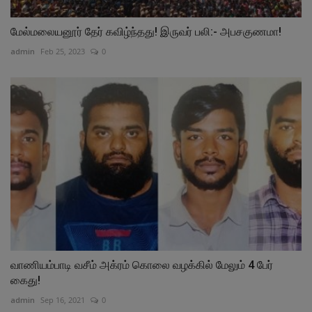
மேல்மலையனூர் தேர் கவிழ்ந்தது! இருவர் பலி:- அபசகுணமா!
admin
Feb 25, 2023
0
வாணியம்பாடி வசீம் அக்ரம் கொலை வழக்கில் மேலும் 4 பேர்
கைது!
admin
Sep 16, 2021
0