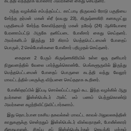
கடத்தி வந்ததாக போலீசார் அவர்களை கைது செய்தனர்.
அந்த வழக்கில் சம்பந்தப்பட்ட காட்பாடி திருவலம் ரோடு பகுதியை
சேர்ந்த தர்மன் மகன் ஸ்ரீ (வயது 23),
கிருஷ்ணகிரி கனகமுட்லு
பகுதியைச் சேர்ந்த கோவிந்தராஜ் மகன் நரேஷ் (
24)
ஆகியோரை
பேரணாம்பட்டு அருகே தனிப்படை போலீசார் கைது செய்தனர்.
அவர்களிடம் இருந்து
10
கிராம் மெத்தபெட்டமைன் போதைப்
பொருள்
, 2
செல்போன்களை போலீசார் பறிமுதல் செய்தனர்.
கைதான 2
பேரும் கிருஷ்ணகிரியில் உள்ள ஒரு தனியார்
நிறுவனத்தில் வேலை பார்த்துக்கொண்டே பெங்களூருவில் இருந்து
மெத்தபெட்டமைன் போதைப் பொருளை கடத்தி வந்து வேலூர்
மாவட்டத்தில் பலருக்கு விற்பனை செய்ததாக கூறினர்.
போலீஸ்தரப்பில் இப்படி சொல்லப்பட்டாலும் கூட இந்த வழக்கில் ஆறு
நபர்களை இன்ஸ்பெக்டர் அன்ட் டீம் பணம் பெற்றுகொண்டு
அவர்களை கழற்றிவிட்டுவிட்டார்களாம்.
இது தொடர்பான ரகசிய தகவல்கள் மாவட்ட காவல் அலுவலகத்தின்
காதுகளுக்கு சென்றதும் இன்ஸ்பெக்டர் விஸ்வநாதன்,
போலீஸ்காரர்
தீனதயாளன்
,
சிறப்பு சப் இன்ஸ்பெக்டர்கள் ஜெயந்தி மற்றும்