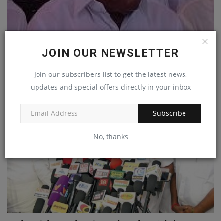
பொதுப் பணிதுறை அமைச்சரின் உத்தரவு! சி.எம்.சி
JOIN OUR NEWSLETTER
மருத்துவமனை...
admin
Jun 7, 2022
0
Join our subscribers list to get the latest news,
updates and special offers directly in your inbox
Subscribe
No, thanks