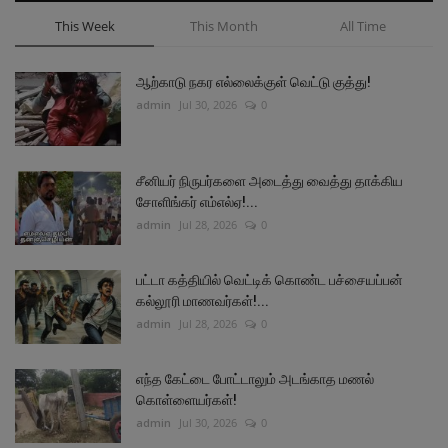
This Week
This Month
All Time
ஆற்காடு நகர எல்லைக்குள் வெட்டு குத்து!
admin
Jul 30, 2026
0
சீனியர் நிருபர்களை அடைத்து வைத்து தாக்கிய
சோளிங்கர் எம்எல்ஏ!...
admin
Jul 28, 2026
0
பட்டா கத்தியில் வெட்டிக் கொண்ட பச்சையப்பன்
கல்லூரி மாணவர்கள்!...
admin
Jul 28, 2026
0
எந்த கேட்டை போட்டாலும் அடங்காத மணல்
கொள்ளையர்கள்!
admin
Jul 30, 2026
0