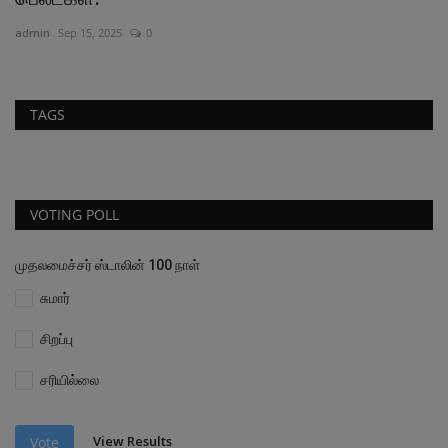
admin
Sep 15, 2025
0
ad
TAGS
VOTING POLL
முதலமைச்சர் ஸ்டாலின் 100 நாள்
சுமார்
சிறப்பு
சரியில்லை
View Results
Vote