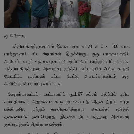
மாநிலம்
சினிமா
கு.அசோக்,
நீச்சலடித்து தப்பிய மாமியார்! தண்ணிரில்
பத்திரபதிவுத்துறையில் இணையதள வசதி 2. 0 - 3.0
வாக
மூழ்கிய மருமகள்!
மாற்றுவதால் சில சிரமங்கள் இருக்கிறது. ஒரு மாதகாலத்தில்
அறிவிப்பு வரும் - நில வழிகாட்டு மதிப்பீடுகள் மாற்றும் திட்டமில்லை
Contact
-பத்திரபதிவுத்துறை அமைச்சர் மூர்த்தி காட்பாடியில் பேட்டி. காந்தி
வேடமிட்ட முதியவர் பட்டா கேட்டு அமைச்சர்களிடம் மனு
விளையாட்டு
அளித்ததால் பரபரப்பு ஏற்பட்டது.
கிரைம்
வேலூர்மாவட்டம்,
காட்பாடியில் ரூ.
1.87
லட்சம் மதிப்பில் புதிய
சார்பதிவாளர் அலுவலகம் கட்டி முடிக்கப்பட்டு அதன் திறப்பு விழா
பத்திரபதிவு மற்றும் வணிகவரித்துறை அமைச்சர் மூர்த்தி
தலைமையில் நடைபெற்றது. இதனை நீர் வளத்துறை அமைச்சர்
துரைமுருகன் திறந்து வைத்தார்.