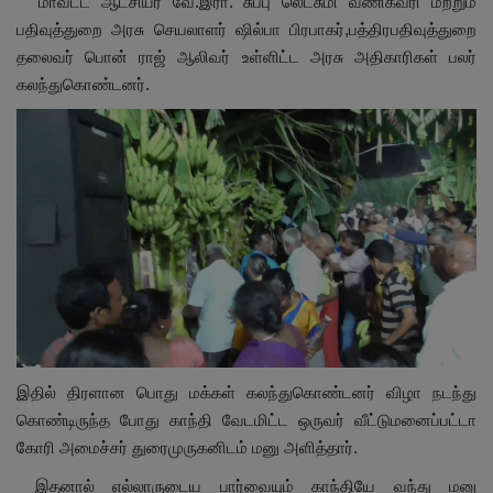
மாவட்ட ஆட்சியர் வே.இரா. சுப்பு லெட்சுமி வணிகவரி மற்றும்
பதிவுத்துறை அரசு செயலாளர் ஷில்பா பிரபாகர்,
பத்திரபதிவுத்துறை
தலைவர் பொன் ராஜ் ஆலிவர் உள்ளிட்ட அரசு அதிகாரிகள் பலர்
கலந்துகொண்டனர்.
இதில் திரளான பொது மக்கள் கலந்துகொண்டனர் விழா நடந்து
கொண்டிருந்த போது காந்தி வேடமிட்ட ஒருவர் வீட்டுமனைப்பட்டா
கோரி அமைச்சர் துரைமுருகனிடம் மனு அளித்தார்.
இதனால் எல்லாருடைய பார்வையும் காந்தியே வந்து மனு