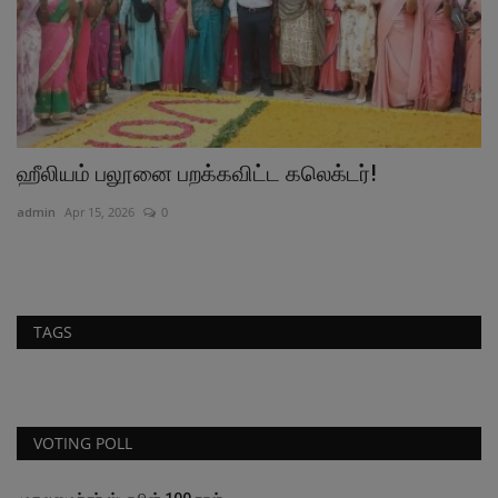
ஹீலியம் பலூனை பறக்கவிட்ட கலெக்டர்!
வ
ப
admin
Apr 15, 2026
0
ad
TAGS
VOTING POLL