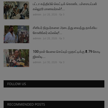
பட்டா கத்தியில் வெட்டிக் கொண்ட பச்சையப்பன்
கல்லூரி மாணவர்கள்!...
admin
Jul 28, 2026
0
சீனியர் நிருபர்களை அடைத்து வைத்து தாக்கிய
சோளிங்கர் எம்எல்ஏ!...
admin
Jul 28, 2026
0
100 நாள் வேலை செய்யும் மூதாட்டிக்கு ₹2.79 கோடி
ஜிஎஸ்டி...
admin
Jul 30, 2026
0
FOLLOW US
RECOMMENDED POSTS