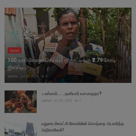
கிரைம்
100 நாள் வேலை செய்யும் மூதாட்டிக்கு ₹2.79 கோடி
ஜிஎஸ்டி...
admin
Jul 30, 2026
0
டாஸ்மாக்......தனியார் வசமாகுதா?
admin
Jul 30, 2026
0
மதுரை மீனாட்சி கோவிலின் சொத்தை அபகரித்த
அதிகாரிகள்!