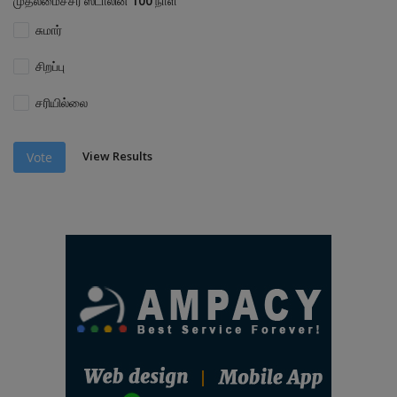
முதலமைச்சர் ஸ்டாலின் 100 நாள்
சுமார்
சிறப்பு
சரியில்லை
View Results
Vote