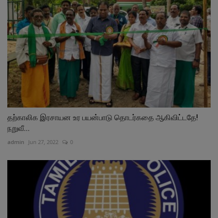
தற்காலிக இரசாயன உர பயன்பாடு தொடர்கதை ஆகிவிட்டதே!
நறுவீ...
admin
Jun 27, 2022
0