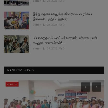
admin
Jul 29, 2026
0
இந்து மத கோவிலுக்கு சீர் வரிவை வழங்கிய
இஸ்லாகிய குடும்பத்தினர்!
admin
Jul 29, 2026
0
பட்டா கத்தியில் வெட்டிக் கொண்ட பச்சையப்பன்
கல்லூரி மாணவர்கள்!...
admin
Jul 28, 2026
0
RANDOM POSTS
மாவட்டம்