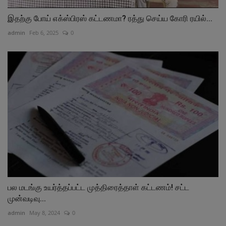
இதற்கு போய் எக்ஸ்பிரஸ் கட்டணமா? ரத்து செய்ய கோரி ரயில்...
admin
Feb 6, 2025
0
பல மடங்கு உயர்த்தப்பட்ட முத்திரைத்தாள் கட்டணம்! சட்ட
முன்வடிவு...
admin
May 8, 2024
0