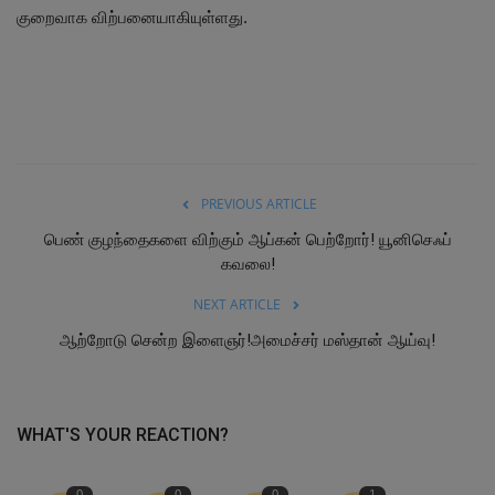
குறைவாக விற்பனையாகியுள்ளது.
PREVIOUS ARTICLE
பெண் குழந்தைகளை விற்கும் ஆப்கன் பெற்றோர்! யூனிசெஃப்
கவலை!
NEXT ARTICLE
ஆற்றோடு சென்ற இளைஞர்!அமைச்சர் மஸ்தான் ஆய்வு!
WHAT'S YOUR REACTION?
0
0
0
1