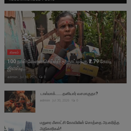
கிரைம்
100 நாள் வேலை செய்யும் மூதாட்டிக்கு ₹2.79 கோடி
ஜிஎஸ்டி...
admin
Jul 30, 2026
0
டாஸ்மாக்......தனியார் வசமாகுதா?
admin
Jul 30, 2026
0
மதுரை மீனாட்சி கோவிலின் சொத்தை அபகரித்த
அதிகாரிகள்!