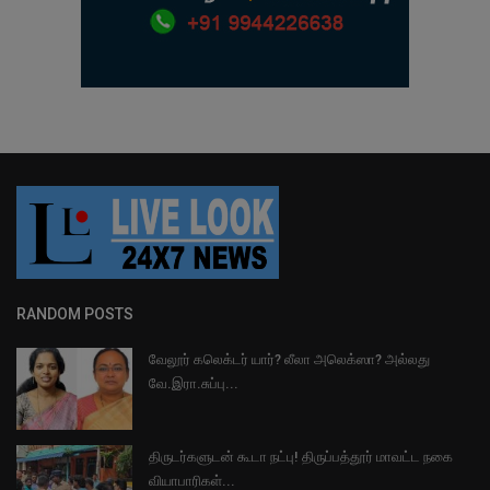
RANDOM POSTS
வேலூர் கலெக்டர் யார்? லீலா அலெக்ஸா? அல்லது
வே.இரா.சுப்பு...
திருடர்களுடன் கூடா நட்பு! திருப்பத்தூர் மாவட்ட நகை
வியாபாரிகள்...