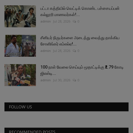
பட்டா கத்தியில் வெட்டிக் கொண்ட பச்சையப்பன்
கல்லூரி மாணவர்கள்!...
admin
Jul 28, 2026
0
சீனியர் நிருபர்களை அடைத்து வைத்து தாக்கிய
சோளிங்கர் எம்எல்ஏ!...
admin
Jul 28, 2026
0
100 நாள் வேலை செய்யும் மூதாட்டிக்கு ₹2.79 கோடி
ஜிஎஸ்டி...
admin
Jul 30, 2026
0
FOLLOW US
RECOMMENDED POSTS