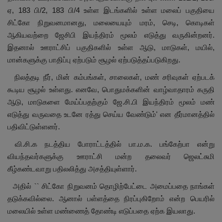
ஏ, 183 பி/2, 183 பி/4 உள்ள இடங்களில் உள்ள மலைப் பகுதியை
சிட்கோ நிறுவனமானது, மலையையும் மரம், செடி, கொடிகள்
ஆகியவற்றை ஜேசிபி இயந்திரம் மூலம் எடுத்து வருகின்றனர்.
இதனால் ஊராட்சிப் பகுதிகளில் உள்ள ஆடு, மாடுகள், மயில்,
மான்களுக்கு பாதிப்பு ஏற்படும் சூழல் ஏற்படுத்தப்படுகிறது.
நிலத்தடி நீர், மின் கம்பங்கள், சாலைகள், மண் சரிவுகள் ஏற்படக்
கூடிய சூழல் உள்ளது. எனவே, பொதுமக்களின் வாழ்வாதாரம் கருதி
ஆடு, மாடுகளை மேய்ப்பதற்கும் ஜே.சி.பி இயந்திரம் மூலம் மண்
எடுத்து வருவதை உடனே ரத்து செய்ய வேண்டும்' என தீர்மானத்தில்
பதிவிட்டுள்ளனர்.
வி.சி.க நடத்திய போராட்டத்தில் பா.ம.க. பங்கேற்பா என்று
வியந்தவர்களுக்கு ஊராட்சி மன்ற தலைவர் ஜெலட்சுமி
கீழ்கண்டவாறு பதிலலித்து அசத்தியுள்ளார்.
அதில் `` சிட்கோ நிறுவனம் தொழிற்பேட்டை அமைப்பதை நாங்கள்
தடுக்கவில்லை. ஆனால் பள்ளத்தை நிரப்புகிறோம் என்ற பெயரில்
மலையில் உள்ள மண்ணைத் தோண்டி எடுப்பதை ஏற்க இயலாது.