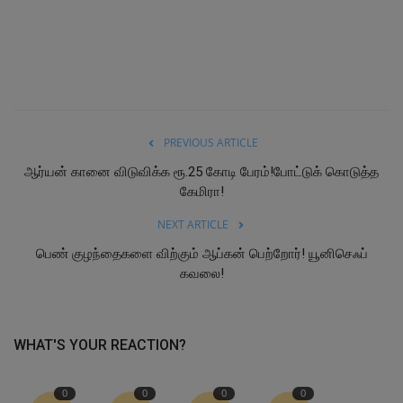
PREVIOUS ARTICLE
ஆர்யன் கானை விடுவிக்க ரூ.25 கோடி பேரம்!போட்டுக் கொடுத்த
கேமிரா!
NEXT ARTICLE
பெண் குழந்தைகளை விற்கும் ஆப்கன் பெற்றோர்! யூனிசெஃப்
கவலை!
WHAT'S YOUR REACTION?
0
0
0
0