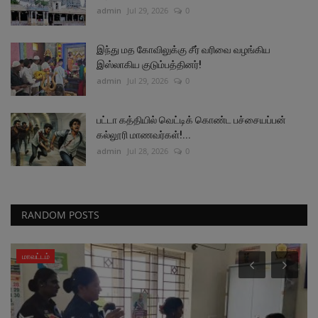
admin
Jul 29, 2026
0
இந்து மத கோவிலுக்கு சீர் வரிவை வழங்கிய
இஸ்லாகிய குடும்பத்தினர்!
admin
Jul 29, 2026
0
பட்டா கத்தியில் வெட்டிக் கொண்ட பச்சையப்பன்
கல்லூரி மாணவர்கள்!...
admin
Jul 28, 2026
0
RANDOM POSTS
அரசியல்