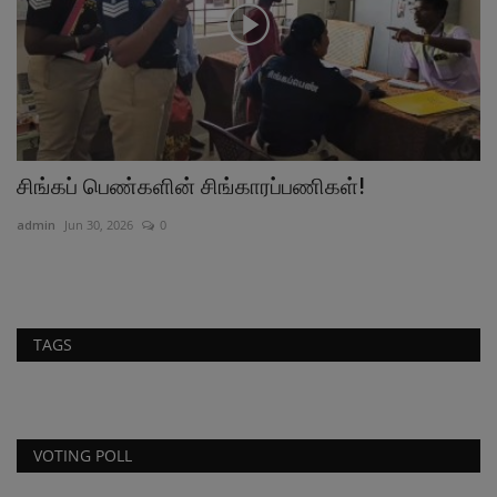
் சிங்காரப்பணிகள்!
த.வெ.க. ஒ.செ.வை கா
திருப்பத்தூரில்...
admin
Jul 24, 2026
0
TAGS
VOTING POLL