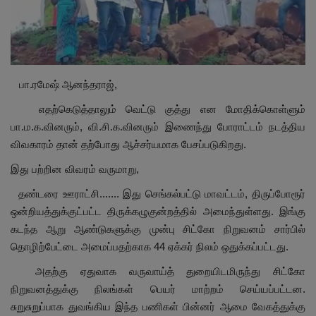
மாநிலம்
சினிமா
பா.ரமேஷ் ஆனந்தராஜ்,
நீச்சலடித்து தப்பிய மாமியார்! தண்ணிரில்
எதற்கெடுத்தாலும் வெட்டு குத்து என மோதிக்கொள்ளும்
மூழ்கிய மருமகள்!
பா.ம.க.வினரும், வி.சி.க.வினரும் இணைந்து போராட்டம் நடத்திய
விவகாரம் தான் தற்போது ஆச்சர்யமாக பேசப்படுகிறது.
Contact
இது பற்றின விவரம் வருமாறு,
விளையாட்டு
தண்டரை ஊராட்சி....... இது செங்கல்பட்டு மாவட்டம், திருப்போரூர்
ஒன்றியத்துக்குட்பட்ட திருக்கழுகுன்றத்தில் அமைந்துள்ளது. இங்கு
கிரைம்
கடந்த ஆறு ஆண்டுகளுக்கு முன்பு சிட்கோ நிறுவனம் சார்பில்
தொழிற்பேட்டை அமைப்பதற்காக 44 ஏக்கர் நிலம் ஒதுக்கப்பட்டது.
அதற்கு ஏதுவாக வருவாய்த் துறையிடமிருந்து சிட்கோ
நிறுவனத்துக்கு நிலங்கள் பெயர் மாற்றம் செய்யப்பட்டன.
சுறுசுறுப்பாக துவங்கிய இந்த பணிகள் பின்னர் ஆமை வேகத்துக்கு