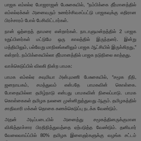
பாஜக எம்எல்ஏ போஜராஜன் பேசுகையில், “நம்பிக்கை தீர்மானத்தில்
எம்எல்ஏக்கள் அனைவரும் உணர்ச்சிவசப்பட்டு பாஜகவுக்கு எதிரான
பிரச்சாரம் போல் பேசிவிட்டார்கள்.
நான் ஒற்றைத் தாமரை என்றார்கள். நாடாளுமன்றத்தில் 2 பாஜக
உறுப்பினர்கள் மட்டுமே ஒரு காலத்தில் இருந்தனர். இன்று
மத்தியிலும், பல்வேறு மாநிலங்களிலும் பாஜக ஆட்சியில் இருக்கிறது,”
என்றார். நம்பிக்கையில்லா தீர்மானத்தில் பாஜக நடுநிலை காத்தது.
வாக்கெடுப்பில் விலகி நின்ற பாமக:
பாமக எம்எல்ஏ சவுமியா அன்புமணி பேசுகையில், “சமூக நீதி,
ஜனநாயகம், சமத்துவம் என்பதே பாமகவின் கொள்கை.
போதையில்லா தமிழ்நாடு என்பது பாமகவின் நிலைப்பாடு. பாமக
கொள்கைகள் தமிழக நலனை முன்னிறுத்துவது ஆகும். தமிழகத்தில்
சாதிவாரி மக்கள் தொகை கணக்கெடுப்பு நடக்க வேண்டும்.
அதன் அடிப்படையில் அனைத்து சமூகத்தினருக்குமான
விகித்தாச்சார பிரதிநித்துவத்தை ஏற்படுத்த வேண்டும். தனியார்
வேலைவாய்ப்பில் 80% தமிழக இளைஞர்களுக்கு வழங்க சட்டம்