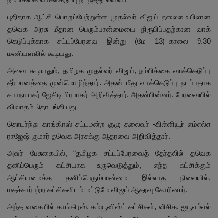
புதி​தாக ஆட்சி பொறுப்​பேற்​றுள்ள முதல்வர் விஜய்​ தலைமையிலான
தவெக அரசு மீதான பெரும்பான்மையை நிரூபிப்​ப​தற்​கான வாக்​
கெடுப்புக்காக சட்டப்​பேர​வை இன்று (மே 13) காலை 9.30
மணியளவில் கூடியது.
அவை கூடியதும், தமிழக முதல்வர் விஜய், நம்பிக்கை வாக்கெடுப்பு
தீர்மானத்தை முன்மொழிந்தார். அதன் மீது வாக்கெடுப்பு நடப்பதாக
சபாநாயகர் ஜேசிடி பிரபாகர் அறிவித்தார். அதன்பின்னர், பேரவையில்
விவாதம் தொடங்கியது.
தொடர்ந்து காங்கிரஸ் சட்டமன்ற குழு தலைவர் -கிள்ளியூர் எம்எல்ஏ
ராஜேஷ் குமார் தவெக அரசுக்கு ஆதரவை அறிவித்தார்.
அவர் பேசுகையில், “தமிழக சட்டப்பேரவைத் தேர்தலில் தவெக
தனிப்பெரும் கட்சியாக உருவெடுத்தும், எந்த கட்சிக்கும்
ஆட்சியமைக்க தனிப்பெரும்பான்மை இல்லாத நிலையில்,
மதச்சார்பற்ற கட்சிகளிடம் மட்டுமே விஜய் ஆதரவு கோரினார்.
அந்த வகையில் காங்கிரஸ், கம்யூனிஸ்ட் கட்சிகள், விசிக, ஐயூஎம்எல்