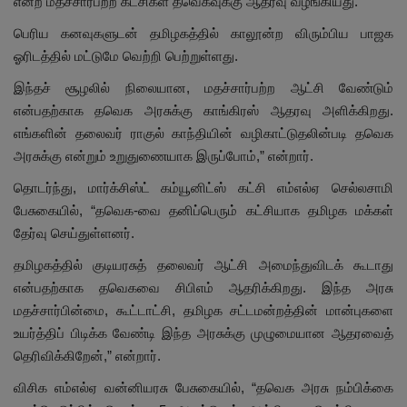
என்ற மதச்சார்பற்ற கட்சிகள் தவெகவுக்கு ஆதரவு வழங்கியது.
பெரிய கனவுகளுடன் தமிழகத்தில் காலூன்ற விரும்பிய பாஜக
ஓரிடத்தில் மட்டுமே வெற்றி பெற்றுள்ளது.
இந்தச் சூழலில் நிலையான, மதச்சார்பற்ற ஆட்சி வேண்டும்
என்பதற்காக தவெக அரசுக்கு காங்கிரஸ் ஆதரவு அளிக்கிறது.
எங்களின் தலைவர் ராகுல் காந்தியின் வழிகாட்டுதலின்படி தவெக
அரசுக்கு என்றும் உறுதுணையாக இருப்போம்,” என்றார்.
தொடர்ந்து, மார்க்சிஸ்ட் கம்யூனிட்ஸ் கட்சி எம்எல்ஏ செல்லசாமி
பேசுகையில், “தவெக-வை தனிப்பெரும் கட்சியாக தமிழக மக்கள்
தேர்வு செய்துள்ளனர்.
தமிழகத்தில் குடியரசுத் தலைவர் ஆட்சி அமைந்துவிடக் கூடாது
என்பதற்காக தவெகவை சிபிஎம் ஆதரிக்கிறது. இந்த அரசு
மதச்சார்பின்மை, கூட்டாட்சி, தமிழக சட்டமன்றத்தின் மான்புகளை
உயர்த்திப் பிடிக்க வேண்டி இந்த அரசுக்கு முழுமையான ஆதரவைத்
தெரிவிக்கிறேன்,” என்றார்.
விசிக எம்எல்ஏ வன்னியரசு பேசுகையில், “தவெக அரசு நம்பிக்கை