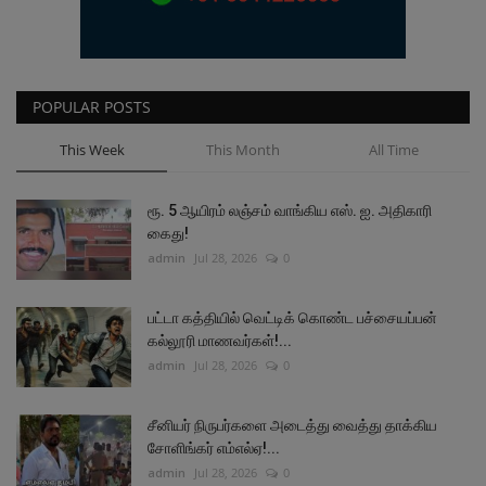
POPULAR POSTS
This Week
This Month
All Time
ரூ. 5 ஆயிரம் லஞ்சம் வாங்கிய எஸ். ஐ. அதிகாரி
கைது!
admin
Jul 28, 2026
0
பட்டா கத்தியில் வெட்டிக் கொண்ட பச்சையப்பன்
கல்லூரி மாணவர்கள்!...
admin
Jul 28, 2026
0
சீனியர் நிருபர்களை அடைத்து வைத்து தாக்கிய
சோளிங்கர் எம்எல்ஏ!...
admin
Jul 28, 2026
0