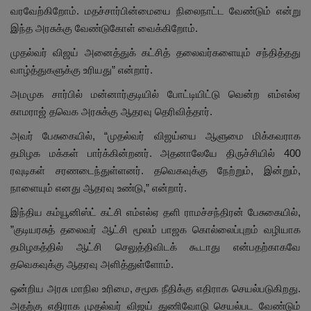
வரவேற்கிறோம். மதச்சார்பின்மையை நிலைநாட்ட வேண்டும் என்று
இந்த அரசுக்கு வேண்டுகோள் வைக்கிறோம்.
முதல்வர் விஜய் அனைத்துக் கட்சித் தலைவர்களையும் சந்தித்தது
வாழ்த்துகளுக்கு உரியது” என்றார்.
அமமுக சார்பில் மன்னார்குடியில் போட்டியிட்டு வென்ற எம்எல்ஏ
காமராஜ் தவெக அரசுக்கு ஆதரவு தெரிவித்தார்.
அவர் பேசுகையில், “முதல்வர் விஜய்யை ஆளுமை மிக்கவராக
தமிழக மக்கள் பார்க்கின்றனர். அதனாலேயே திருச்சியில் 400
ரவுடிகள் சரணடைந்துள்ளனர். தவெகவுக்கு நேற்றும், இன்றும்,
நாளையும் எனது ஆதரவு உண்டு,” என்றார்.
இந்திய கம்யூனிஸ்ட் கட்சி எம்எல்ஏ தளி ராமச்சந்திரன் பேசுகையில்,
”குடியரசுத் தலைவர் ஆட்சி மூலம் பாஜக கொல்லைப்புறம் வழியாக
தமிழகத்தில் ஆட்சி செலுத்திவிடக் கூடாது என்பதற்காகவே
தவெகவுக்கு ஆதரவு அளித்துள்ளோம்.
ஒன்றிய அரசு மாநில உரிமை, சமூக நீதிக்கு எதிராக செயல்படுகிறது.
அதற்கு எதிராக முதல்வர் விஜய் துணிவோடு செயல்பட வேண்டும்