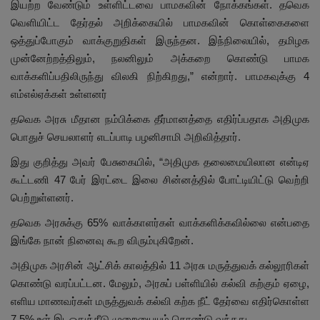
இயற்ற வேண்டும் உள்ளிட்டவை பாமகவின் நோக்கங்கள். தவெக
வெளியிட்ட தேர்தல் அறிக்கையில் பாமகவின் கொள்கைகளை
ஒத்துப்போகும் வாக்குறுதிகள் இருந்தன. இந்நிலையில், தமிழக
முன்னேற்றத்திலும், நலனிலும் அக்கறை கொண்டு பாமக
வாக்களிப்பதிலிருந்து விலகி நிற்கிறது,” என்றார். பாமகவுக்கு 4
எம்எல்ஏக்கள் உள்ளனர்
தவெக அரசு மீதான நம்பிக்கை தீர்மானத்தை எதிர்ப்பதாக அதிமுக
பொதுச் செயலாளர் எடப்பாடி பழனிசாமி அறிவித்தார்.
இது குறித்து அவர் பேசுகையில், “அதிமுக தலைமையிலான என்டிஏ
கூட்டணி 47 பேர் இரட்டை இலை சின்னத்தில் போட்டியிட்டு வெற்றி
பெற்றுள்ளனர்.
தவெக அரசுக்கு 65% வாக்காளர்கள் வாக்களிக்கவில்லை என்பதை
இங்கே நான் நினைவு கூற விரும்புகிறேன்.
அதிமுக அரசின் ஆட்சிக் காலத்தில் 11 அரசு மருத்துவக் கல்லூரிகள்
கொண்டு வரப்பட்டன. மேலும், அரசுப் பள்ளியில் கல்வி கற்கும் ஏழை,
எளிய மாணவர்கள் மருத்துவக் கல்வி கற்க நீட் தேர்வை எதிர்கொள்ள
7.5% உள் இடஒதுக்கீடு முறையையும் கொண்டு வந்தது.