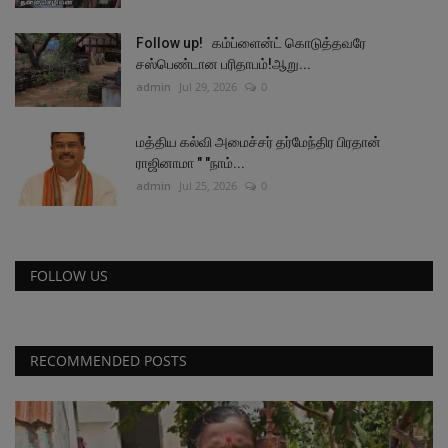
Follow up! கம்ப்ளைன்ட் கொடுத்தவரே
சஸ்பெண்டான பரிதாபம்!ஆறு...
admin
Jul 29, 2026
0
மத்திய கல்வி அமைச்சர் தர்மேந்திர பிரதான்
ராஜினாமா " "நாம்...
admin
Jul 25, 2026
0
FOLLOW US
RECOMMENDED POSTS