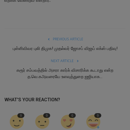
எடுக்க வேண்டும் என்றார்.
PREVIOUS ARTICLE
புள்ளிவிவர புலி திமுக! முதல்வர் ஜோசப் விஜய் எக்ஸ் பதிவு!
NEXT ARTICLE
கரூர் சம்பவத்தில் அசரா கார்க் விசாரிக்க கூடாது என்ற
த.வெ.கஅவரையே உளவுத்துறை ஐஜியாக...
WHAT'S YOUR REACTION?
0
0
0
0