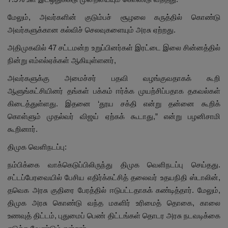
மேலும், அவர்களின் குடும்பச் சூழலை கருத்தில் கொண்டு
அவர்களுக்கான கல்விச் செலவுகளையும் அரசு ஏற்றது.
அதிமுகவில் 47 சட்டமன்ற உறுப்பினர்கள் இரட்டை இலை சின்னத்தில்
நின்று எம்எல்ஏக்கள் ஆகியுள்ளனர்,
அவர்களுக்கு அமைச்சர் பதவி வழங்குவதாகக் கூறி
ஆளுங்கட்சியினர் தங்கள் பக்கம் ஈர்க்க முயற்சிப்பதாக தகவல்கள்
கிடைத்துள்ளது. இதனை ‘தூய சக்தி என்று தன்னை கூறிக்
கொள்ளும் முதல்வர் விஜய் ஏற்கக் கூடாது,” என்று பழனிசாமி
கூறினார்.
திமுக வெளிநடப்பு:
நம்பிக்கை வாக்கெடுப்பிலிருந்து திமுக வெளிநடப்பு செய்தது.
சட்டப்பேரவையில் பேசிய எதிர்க்கட்சித் தலைவர் உதயநிதி ஸ்டாலின்,
தவெக அரசு குதிரை பேரத்தில் ஈடுபட்டதாகக் கண்டித்தார். மேலும்,
திமுக அரசு கொண்டு வந்த மகளிர் உரிமைத் தொகை, காலை
உணவுத் திட்டம், புதுமைப் பெண் திட்டங்கள் தொடர அரசு நடவடிக்கை