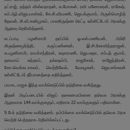
நட்ராஜ், நத்தம் விஸ்வநாதன், க.மோகன், ரவி மனோகரன், ராகேஷ்,
எம்.ஆர்.விஜயபாஸ்கர், கே.சி.வீரமணி, ஜெயக்குமார், அருள்மொழித்
தேவன், சி.வி.சண்முகம், பாலகிருஷ்ண ரெட்டி உள்ளிட்டோர் அரசுக்கு
ஆதரவு தெரிவித்தனர்.
எடப்பாடி பழனிசாமி தரப்பில் ஓ.எஸ்.மணியன், அக்ரி
கிருஷ்ணமூர்த்தி, கருப்பண்ணன், இ.சி.கோவிந்தராஜன்,
சு.பழனிசாமி, ராமச்சந்திரன், உஷாராணி, ஜெயசுதா, சம்பத் குமார்,
தளவாய் சுந்தரம், நல்லதம்பி, ராஜசேகர், ராஜேந்திரன்,
கோ.வெங்கடாசலம், வெற்றிவேல், வேலழகன், ஜெயசங்கரன்
உள்ளிட்டோர் தீர்மானத்தை எதிர்த்தனர்.
பாமக, பாஜக இந்த வாக்கெடுப்பில் நடுநிலை வகித்தது.
இதன் அடிப்படையில் விஜய் தலைமையிலான தவெக அரசுக்கு
ஆதரவாக 144 வாக்குகளும், எதிராக 22 வாக்குகளும் பதிவாகின.
5 பேர் நடுநிலை வகித்தனர். நம்பிக்கை வாக்கெடுப்பில் தவெக அரசு
வெற்றி பெற்றதாக அறிவிக்கப்பட்டது.
நம்பிக்கை வாக்கெடுப்பு நடந்தது என்ன?