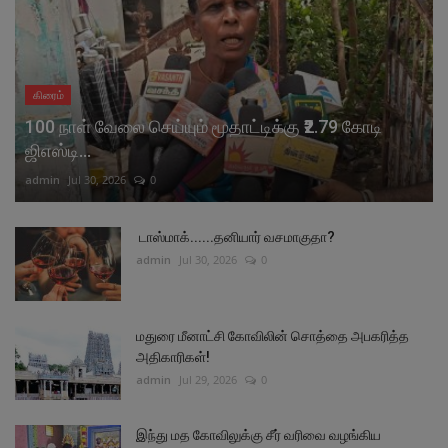
கிரைம்
100 நாள் வேலை செய்யும் மூதாட்டிக்கு ₹2.79 கோடி
ஜிஎஸ்டி...
admin
Jul 30, 2026
0
டாஸ்மாக்......தனியார் வசமாகுதா?
admin
Jul 30, 2026
0
மதுரை மீனாட்சி கோவிலின் சொத்தை அபகரித்த
அதிகாரிகள்!
admin
Jul 29, 2026
0
இந்து மத கோவிலுக்கு சீர் வரிவை வழங்கிய