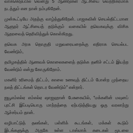
வாக்கெடுப்பில் வென்று 5 ஆண்டுகள் ஆட்சியை வெற்றிகரமாக
நடத்தும் என நான் நம்புகிறேன்.
முன்கூட்டியே அதற்கு வாழ்த்துகிறேன். பாஜகவின் செயல்திட்டமான
ஆளுநர் ஆட்சியைத் தடுக்கும் வகையில் தவெகவுக்கு விசிக
ஆதரவைத் தெரிவித்துக் கொள்கிறது.
தவெக அரசு தொகுதி மறுவரையறைக்கு எதிராக செயல்பட
வேண்டும்,
தமிழகத்தில் ஆணவக் கொலைகளைத் தடுக்க தனிச் சட்டம் இயற்ற
வேண்டும் என்று கோருகிறோம்.
மகளிர் உரிமைத் திட்டம், காலை உணவுத் திட்டம் போன்ற முந்தைய
நலத் திட்டங்கள் தொடர வேண்டும்” என்றார்.
ஐயூஎம்எல்ஏ எம்எல்ஏ ஷாஜஹான் பேசுகையில், “மக்களின் மவுனப்
புரட்சி இப்படியொரு மாற்றத்தை ஏற்படுத்தியது ஒரு வரலாற்று
ஆச்சர்யம் தான்.
வழிபாட்டுத் தலங்கள், பள்ளிக் கூடங்கள், மக்கள் கூடும்
இடங்களுக்கு அருகே உள்ள டாஸ்மாக் கடைகள் மூடலை