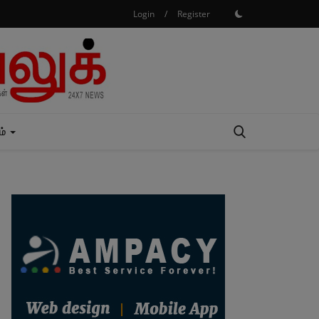
Login
/
Register
ம்