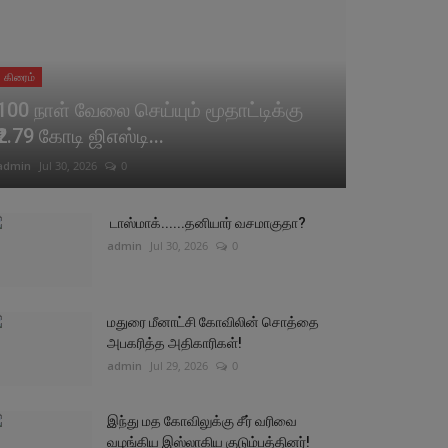
கிரைம்
100 நாள் வேலை செய்யும் மூதாட்டிக்கு
₹2.79 கோடி ஜிஎஸ்டி...
admin
Jul 30, 2026
0
டாஸ்மாக்......தனியார் வசமாகுதா?
admin
Jul 30, 2026
0
மதுரை மீனாட்சி கோவிலின் சொத்தை
அபகரித்த அதிகாரிகள்!
admin
Jul 29, 2026
0
இந்து மத கோவிலுக்கு சீர் வரிவை
வழங்கிய இஸ்லாகிய குடும்பத்தினர்!