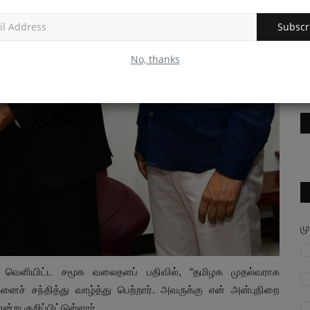
ம்பியனான
100 நாள் வேலை செய்யும் மூதாட்டிக்கு ₹2.79
அ
Subscr
கோடி ஜிஎஸ்டி...
எ
No, thanks
admin
Jul 30, 2026
0
ad
ம
ின் வெளியிட்ட சமூக வலைதளப் பதிவில், “தமிழக முதல்வராக
னைச் சந்தித்து வாழ்த்து பெற்றார். அவருக்கு என் அன்புநிறை
 குறிப்பிட்டுள்ளார்.