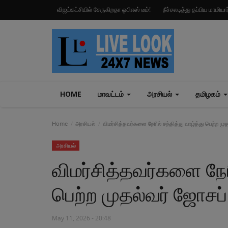
விஜய்கட்சியில் சேருகிறதா ஓபிஎஸ் டீம்!
நீச்சலடித்து தப்பிய மாமிய
HOME
மாவட்டம்
அரசியல்
தமிழகம்
Home
அரசியல்
விமர்சித்தவர்களை நேரில் சந்தித்து வாழ்த்து பெற்ற மு
அரசியல்
விமர்சித்தவர்களை நேரி
பெற்ற முதல்வர் ஜோசப்
May 11, 2026 - 20:48