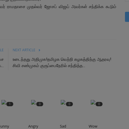
துவர் ராமதாசை முதல்வர் ஜோசப் விஜய் அவர்கள் சந்திக்க கூடும்
LE
NEXT ARTICLE
வச
உடைந்தது அதிமுக!தமிழக வெற்றி கழகத்திற்கு ஆதரவு!
..
சிவி சண்முகம் குரூப்பைநேரில் சந்தித்த...
1
0
0
0
Funny
Angry
Sad
Wow