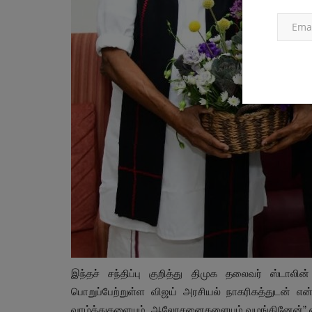
ைக்கும் நறுவீ
தென் ஆப்பிரிக்காவை வீழ்த்தி சா
..
இந்திய மகளிர் கிரிக்கெட் டீம்!
admin
Nov 3, 2025
0
இந்தச் சந்திப்பு குறித்து திமுக தலைவர் ஸ்டால
பொறுப்பேற்றுள்ள விஜய் அரசியல் நாகரிகத்துடன் என்
வாழ்த்துகளையும், ஆலோசனைகளையும் வழங்கினேன்” என்று