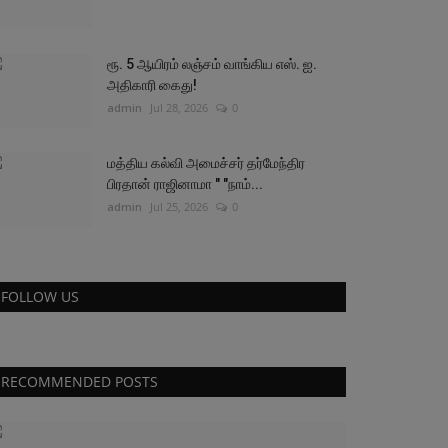
ரூ. 5 ஆயிரம் லஞ்சம் வாங்கிய எஸ். ஐ.
அதிகாரி கைது!
admin
Jul 28, 2026
0
மத்திய கல்வி அமைச்சர் தர்மேந்திர
பிரதான் ராஜினாமா " "நாம்...
admin
Jul 25, 2026
0
FOLLOW US
RECOMMENDED POSTS