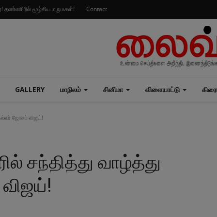
ார்! தண்ணிரில் மூழ்கிய மருமகள்!
Contact
GALLERY
மாநிலம்
சினிமா
விளையாட்டு
கிரை
தல்வர் ஜோசப் விஜய்!
ல் சந்தித்து வாழ்த்து
 விஜய்!