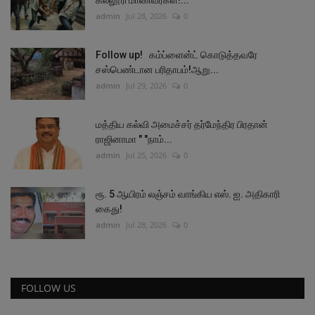
admin
Jul 28, 2026
0
Follow up! கம்ப்ளைன்ட் கொடுத்தவரே
சஸ்பெண்டான பரிதாபம்!ஆறு...
admin
Jul 29, 2026
0
மத்திய கல்வி அமைச்சர் தர்மேந்திர பிரதான்
ராஜினாமா " "நாம்...
admin
Jul 25, 2026
0
ரூ. 5 ஆயிரம் லஞ்சம் வாங்கிய எஸ். ஐ. அதிகாரி
கைது!
admin
Jul 28, 2026
0
FOLLOW US