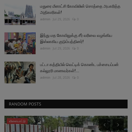
மதுரை மீனாட்சி கோவிலின் சொத்தை அபகரித்த
அதிகாரிகள்!
admin
Jul 29, 2026
0
இந்து மத கோவிலுக்கு சீர் வரிவை வழங்கிய
இஸ்லாகிய குடும்பத்தினர்!
admin
Jul 29, 2026
0
பட்டா கத்தியில் வெட்டிக் கொண்ட பச்சையப்பன்
கல்லூரி மாணவர்கள்!...
admin
Jul 28, 2026
0
RANDOM POSTS
விளையாட்டு