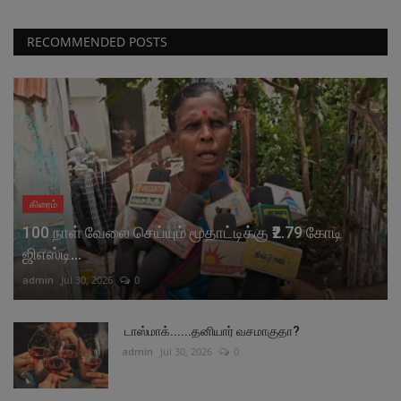
RECOMMENDED POSTS
கிரைம்
100 நாள் வேலை செய்யும் மூதாட்டிக்கு ₹2.79 கோடி
ஜிஎஸ்டி...
admin
Jul 30, 2026
0
டாஸ்மாக்......தனியார் வசமாகுதா?
admin
Jul 30, 2026
0