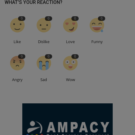
WHAT'S YOUR REACTION?
0
0
0
0
Like
Dislike
Love
Funny
0
0
0
Angry
Sad
Wow