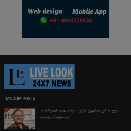
RANDOM POSTS
பாகிஸ்தான் உலக வரைபடத்தில் இருக்காது? ராணுவ
தளபதி எச்சரிக்கை!