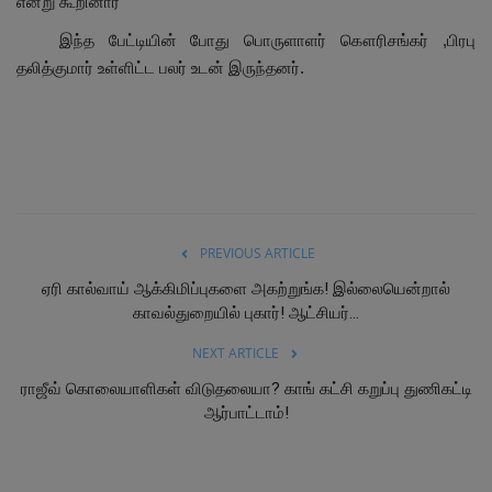
என்று கூறினார்
இந்த பேட்டியின் போது பொருளாளர் கௌரிசங்கர் ,பிரபு
தலித்குமார் உள்ளிட்ட பலர் உடன் இருந்தனர்.
PREVIOUS ARTICLE
ஏரி கால்வாய் ஆக்கிமிப்புகளை அகற்றுங்க! இல்லையென்றால்
காவல்துறையில் புகார்! ஆட்சியர்...
NEXT ARTICLE
ராஜீவ் கொலையாளிகள் விடுதலையா? காங் கட்சி கறுப்பு துணிகட்டி
ஆர்பாட்டாம்!