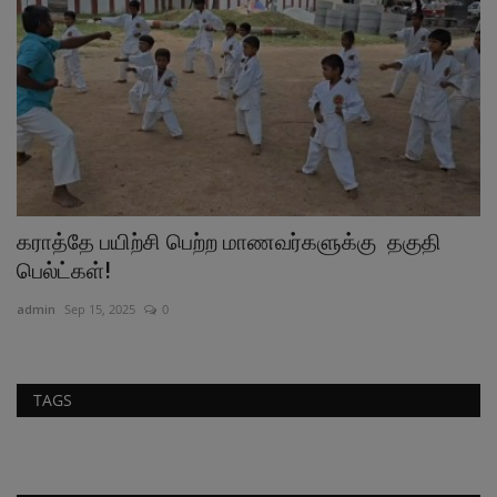
கராத்தே பயிற்சி பெற்ற மாணவர்களுக்கு தகுதி
ச
பெல்ட்கள்!
த
admin
Sep 15, 2025
0
ad
TAGS