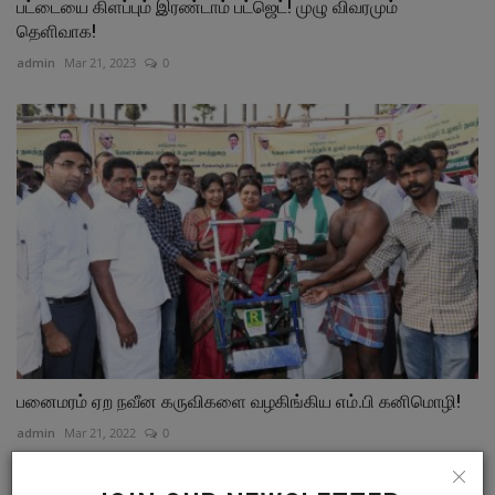
பட்டையை கிளப்பும் இரண்டாம் பட்ஜெட்! முழு விவரமும்
தெளிவாக!
admin
Mar 21, 2023
0
பனைமரம் ஏற நவீன கருவிகளை வழகிங்கிய எம்.பி கனிமொழி!
admin
Mar 21, 2022
0