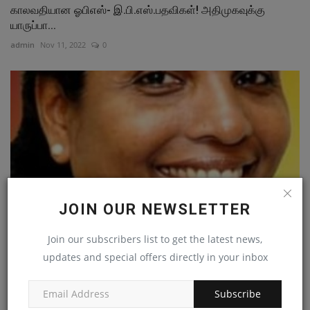
காலவதியான ஓபிஎஸ்- இ.பி.எஸ்.பதவிகள்! அதிமுகவுக்கு
யாருப்பா...
admin
Nov 11, 2022
0
JOIN OUR NEWSLETTER
Join our subscribers list to get the latest news,
updates and special offers directly in your inbox
நான் சென்னை மேயர் வேட்பாளர்! அ.தி.மு.க.தலைமை
சொல்லட்டும்:-...
admin
Feb 4, 2022
0
Subscribe