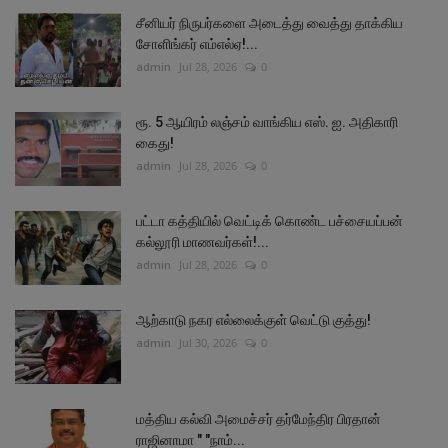
சீனியர் நிருபர்களை அடைத்து வைத்து தாக்கிய
சோளிங்கர் எம்எல்ஏ!...
admin
Jul 28, 2026
0
ரூ. 5 ஆயிரம் லஞ்சம் வாங்கிய எஸ். ஐ. அதிகாரி
கைது!
admin
Jul 28, 2026
0
பட்டா கத்தியில் வெட்டிக் கொண்ட பச்சையப்பன்
கல்லூரி மாணவர்கள்!...
admin
Jul 28, 2026
0
ஆற்காடு நகர எல்லைக்குள் வெட்டு குத்து!
admin
Jul 30, 2026
0
மத்திய கல்வி அமைச்சர் தர்மேந்திர பிரதான்
ராஜினாமா " "நாம்...