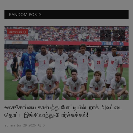
RANDOM POSTS
விளையாட்டு
உலககோப்பை கால்பந்து போட்டியில் நாக் அவுட்டை
ர
தொட்ட இங்கிலாந்து-போர்ச்சுக்கல்!
க
admin
Jun 29, 2026
0
ad