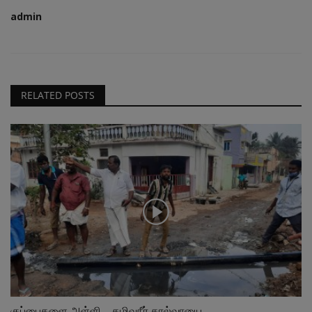
admin
RELATED POSTS
குப்பைகளை அள்ளி....கழிவுநீர் கால்வாயை