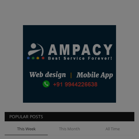
POPULAR POSTS
This Week
This Month
All Time