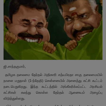
மாநிலம்
சினிமா
நீச்சலடித்து தப்பிய மாமியார்! தண்ணிரில்
மூழ்கிய மருமகள்!
Contact
விளையாட்டு
ஜி.சாந்தகுமார்,
கிரைம்
தமிழக தலைமை தேர்தல் அதிகாரி சத்யபிரதா சாகு தலைமையில்
நாளை மறுநாள் (1-ந்தேதி) சென்னையில் அனைத்து கட்சி கூட்டம்
நடைபெறுகிறது. இந்த கூட்டத்தில் அங்கீகரிக்கப்பட்ட அரசியல்
கட்சிகள் கலந்து கொள்ள தேர்தல் ஆணையம் அழைப்பு
விடுத்துள்ளது.