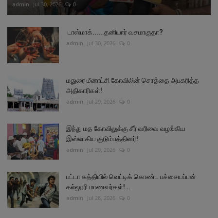
admin
Jul 30, 2026
0
டாஸ்மாக்......தனியார் வசமாகுதா?
admin
Jul 30, 2026
0
மதுரை மீனாட்சி கோவிலின் சொத்தை அபகரித்த
அதிகாரிகள்!
admin
Jul 29, 2026
0
இந்து மத கோவிலுக்கு சீர் வரிவை வழங்கிய
இஸ்லாகிய குடும்பத்தினர்!
admin
Jul 29, 2026
0
பட்டா கத்தியில் வெட்டிக் கொண்ட பச்சையப்பன்
கல்லூரி மாணவர்கள்!...
admin
Jul 28, 2026
0